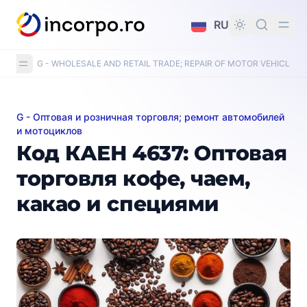
вному контенту
RU
G - WHOLESALE AND RETAIL TRADE; REPAIR OF MOTOR VEHICLE
G - Оптовая и розничная торговля; ремонт автомобилей
Код КАЕН 4637: Оптовая торговля кофе, чаем, кака
и мотоциклов
Код КАЕН 4637: Оптовая
торговля кофе, чаем,
какао и специями