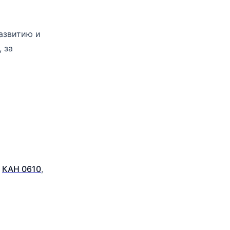
азвитию и
 за
.
КАН 0610
,