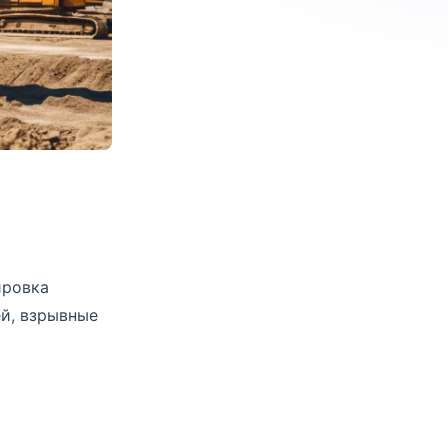
ировка
й, взрывные