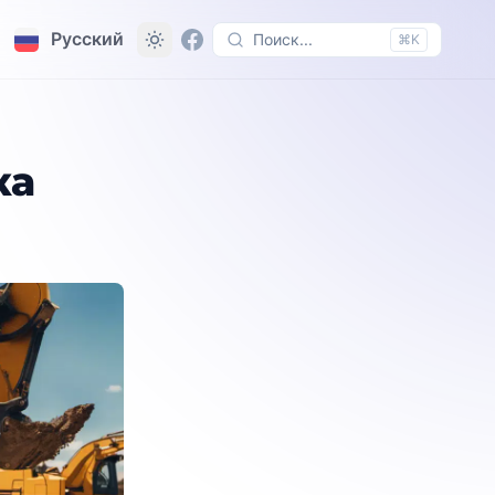
Русский
Поиск...
⌘K
ка