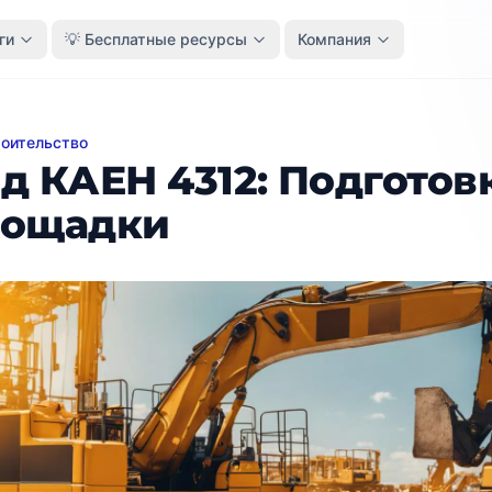
ги
💡 Бесплатные ресурсы
Компания
роительство
АЕН 4312: Подготовка площадки
д КАЕН 4312: Подготов
лощадки