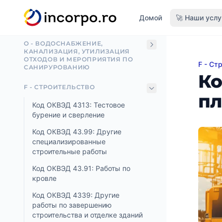
вному контенту
D - ЭЛЕКТРИЧЕСТВО, ГАЗ, ПАР И
Домой
🚀 Наши услу
КОНДИЦИОНИРОВАНИЕ ВОЗДУХА
О - ВОДОСНАБЖЕНИЕ,
КАНАЛИЗАЦИЯ, УТИЛИЗАЦИЯ
ОТХОДОВ И МЕРОПРИЯТИЯ ПО
F - Ст
Код К
САНИРУРОВАНИЮ
Ко
F - СТРОИТЕЛЬСТВО
п
Код ОКВЭД 4313: Тестовое
бурение и сверление
Код ОКВЭД 43.99: Другие
специализированные
строительные работы
Код ОКВЭД 43.91: Работы по
кровле
Код ОКВЭД 4339: Другие
работы по завершению
строительства и отделке зданий