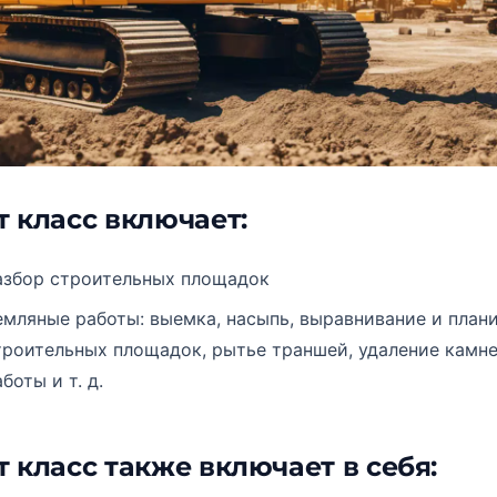
т класс включает:
азбор строительных площадок
емляные работы: выемка, насыпь, выравнивание и план
троительных площадок, рытье траншей, удаление камне
боты и т. д.
т класс также включает в себя: