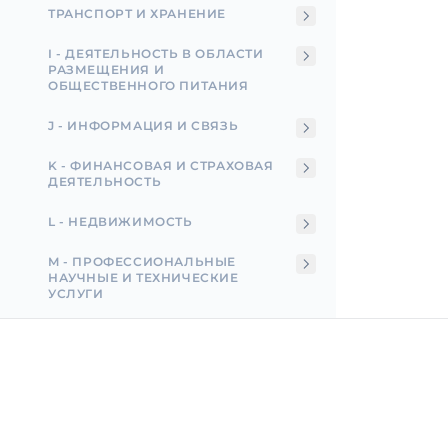
ТРАНСПОРТ И ХРАНЕНИЕ
I - ДЕЯТЕЛЬНОСТЬ В ОБЛАСТИ
РАЗМЕЩЕНИЯ И
ОБЩЕСТВЕННОГО ПИТАНИЯ
J - ИНФОРМАЦИЯ И СВЯЗЬ
K - ФИНАНСОВАЯ И СТРАХОВАЯ
ДЕЯТЕЛЬНОСТЬ
L - НЕДВИЖИМОСТЬ
M - ПРОФЕССИОНАЛЬНЫЕ
НАУЧНЫЕ И ТЕХНИЧЕСКИЕ
УСЛУГИ
N – АДМИНИСТРАТИВНАЯ И
ВСПОМОГАТЕЛЬНАЯ
ДЕЯТЕЛЬНОСТЬ
О - ГОСУДАРСТВЕННОЕ
Incorpo.ro позволяет зарегистрировать и управля
УПРАВЛЕНИЕ И ОБОРОНА;
ОБЯЗАТЕЛЬНОЕ СОЦИАЛЬНОЕ
бизнесом в Румынии, а также воспользоваться