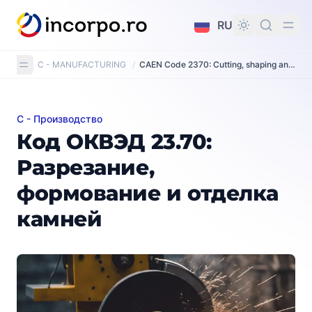
вному контенту
RU
C - MANUFACTURING
/
CAEN Code 2370: Cutting, shaping and finishing of stone
C - Производство
Код ОКВЭД 23.70: Разрезание, формование и отдел
Код ОКВЭД 23.70:
Разрезание,
формование и отделка
камней