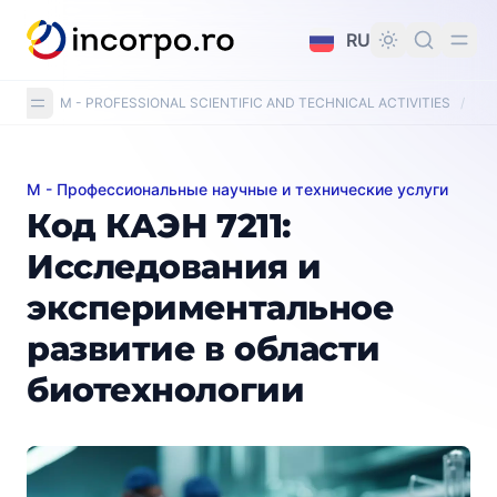
вному контенту
RU
M - PROFESSIONAL SCIENTIFIC AND TECHNICAL ACTIVITIES
/
CAE
M - Профессиональные научные и технические услуги
Код КАЭН 7211: Исследования и экспериментальное
Код КАЭН 7211:
Исследования и
экспериментальное
развитие в области
биотехнологии