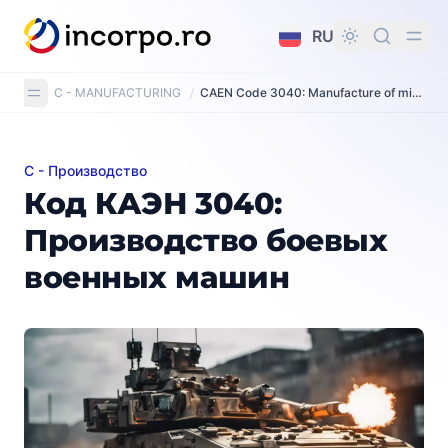
вному контенту
RU
C - MANUFACTURING
/
CAEN Code 3040: Manufacture of military fighting vehicles
C - Производство
Код КАЭН 3040: Производство боевых военных ма
Код КАЭН 3040:
Производство боевых
военных машин