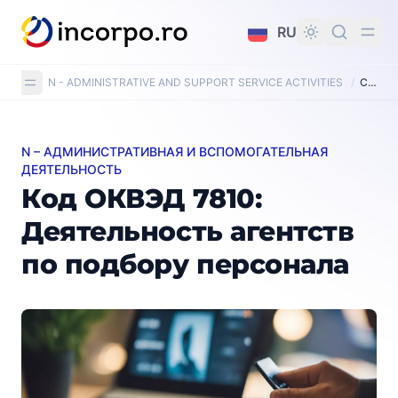
вному контенту
RU
N - ADMINISTRATIVE AND SUPPORT SERVICE ACTIVITIES
/
CAEN Code 7810: Activities of employment placement agencies
N – АДМИНИСТРАТИВНАЯ И ВСПОМОГАТЕЛЬНАЯ
Код ОКВЭД 7810: Деятельность агентств по подбор
ДЕЯТЕЛЬНОСТЬ
Код ОКВЭД 7810:
Деятельность агентств
по подбору персонала