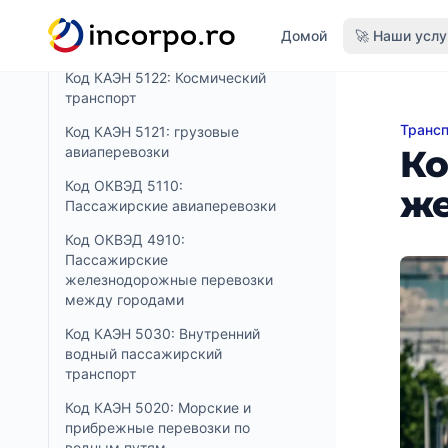
вному контенту
Код ОКВЭД 5210:
Домой
🚀 Наши услу
Складирование и хранение
Код КАЭН 5122: Космический
транспорт
Трансп
Код О
Код КАЭН 5121: грузовые
Ко
авиаперевозки
Код ОКВЭД 5110:
же
Пассажирские авиаперевозки
Код ОКВЭД 4910:
Пассажирские
железнодорожные перевозки
между городами
Код КАЭН 5030: Внутренний
водный пассажирский
транспорт
Код КАЭН 5020: Морские и
прибрежные перевозки по
водным путям