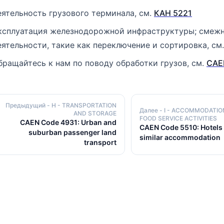
еятельность грузового терминала, см.
КАН 5221
ксплуатация железнодорожной инфраструктуры; смеж
еятельности, такие как переключение и сортировка, см
бращайтесь к нам по поводу обработки грузов, см.
CAE
Предыдущий
- H - TRANSPORTATION
Далее
- I - ACCOMMODATIO
AND STORAGE
FOOD SERVICE ACTIVITIES
CAEN Code 4931: Urban and
CAEN Code 5510: Hotels
suburban passenger land
similar accommodation
transport