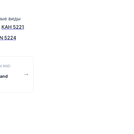
ные виды
.
КАН 5221
N 5224
N AND
 and