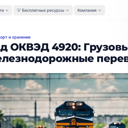
ги
💡 Бесплатные ресурсы
Компания
орт и хранение
КВЭД 4920: Грузовые железнодорожные перевозки
д ОКВЭД 4920: Грузов
лезнодорожные пере