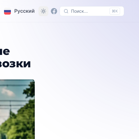
Русский
Поиск...
⌘K
ые
возки