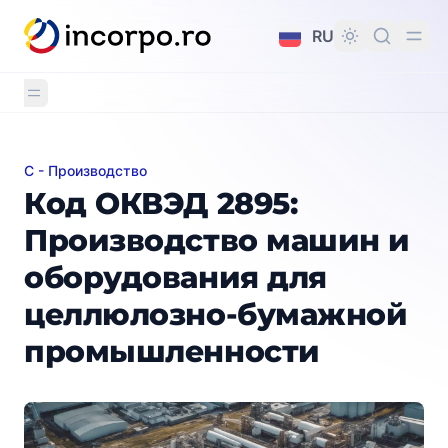
вному контенту
RU
C - Производство
Код ОКВЭД 2895: Производство машин и оборудо
Код ОКВЭД 2895:
Производство машин и
оборудования для
целлюлозно-бумажной
промышленности