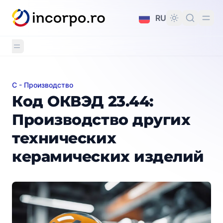
вному контенту
RU
C - Производство
Код ОКВЭД 23.44: Производство других техническ
Код ОКВЭД 23.44:
Производство других
технических
керамических изделий