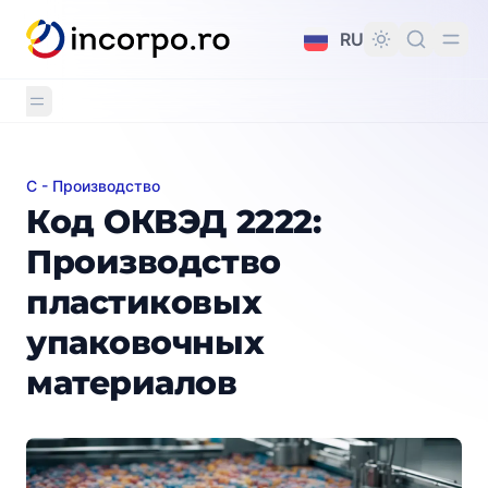
вному контенту
RU
C - Производство
Код ОКВЭД 2222: Производство пластиковых упако
Код ОКВЭД 2222:
Производство
пластиковых
упаковочных
материалов