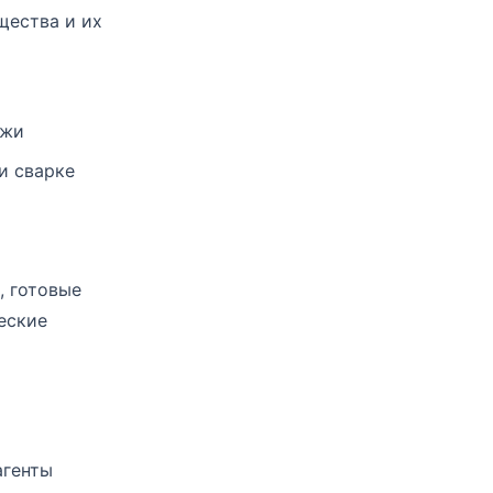
щества и их
ожи
и сварке
, готовые
еские
агенты