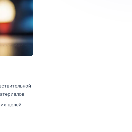
увствительной
материалов
ких целей