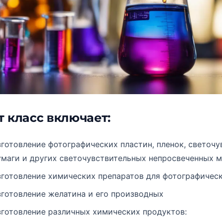
т класс включает:
зготовление фотографических пластин, пленок, светоч
умаги и других светочувствительных непросвеченных 
зготовление химических препаратов для фотографичес
зготовление желатина и его производных
зготовление различных химических продуктов: