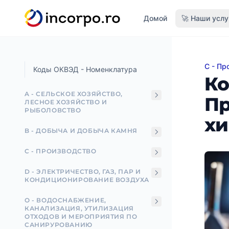
вному контенту
Домой
🚀 Наши услу
C - Пр
Код О
Коды ОКВЭД - Номенклатура
Ко
A - СЕЛЬСКОЕ ХОЗЯЙСТВО,
Пр
ЛЕСНОЕ ХОЗЯЙСТВО И
РЫБОЛОВСТВО
хи
B - ДОБЫЧА И ДОБЫЧА КАМНЯ
C - ПРОИЗВОДСТВО
D - ЭЛЕКТРИЧЕСТВО, ГАЗ, ПАР И
КОНДИЦИОНИРОВАНИЕ ВОЗДУХА
О - ВОДОСНАБЖЕНИЕ,
КАНАЛИЗАЦИЯ, УТИЛИЗАЦИЯ
ОТХОДОВ И МЕРОПРИЯТИЯ ПО
САНИРУРОВАНИЮ