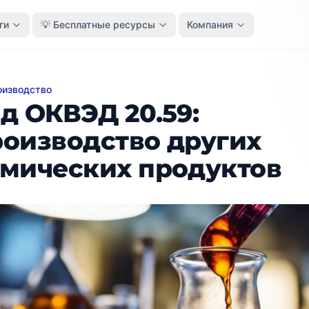
ги
💡 Бесплатные ресурсы
Компания
оизводство
КВЭД 20.59: Производство других химических продукт
д ОКВЭД 20.59:
оизводство других
мических продуктов