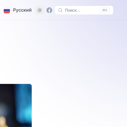
Русский
Поиск...
⌘K
ов