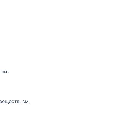
ьших
веществ, см.