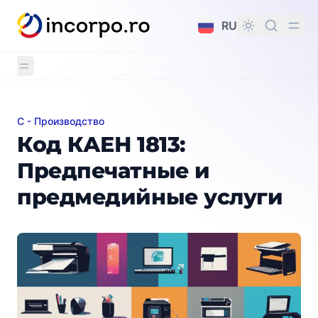
вному контенту
RU
C - Производство
Код КАЕН 1813: Предпечатные и предмедийные усл
Код КАЕН 1813:
Предпечатные и
предмедийные услуги