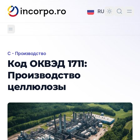
вному контенту
RU
C - Производство
Код ОКВЭД 1711: Производство целлюлозы
Код ОКВЭД 1711:
Производство
целлюлозы