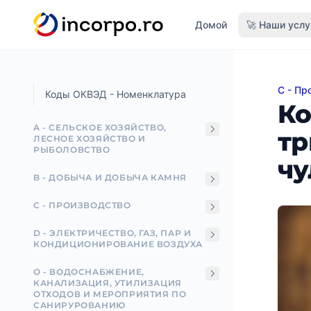
вному контенту
Домой
🚀 Наши услу
C - Пр
Код О
Коды ОКВЭД - Номенклатура
Ко
A - СЕЛЬСКОЕ ХОЗЯЙСТВО,
тр
ЛЕСНОЕ ХОЗЯЙСТВО И
РЫБОЛОВСТВО
чу
B - ДОБЫЧА И ДОБЫЧА КАМНЯ
C - ПРОИЗВОДСТВО
D - ЭЛЕКТРИЧЕСТВО, ГАЗ, ПАР И
КОНДИЦИОНИРОВАНИЕ ВОЗДУХА
О - ВОДОСНАБЖЕНИЕ,
КАНАЛИЗАЦИЯ, УТИЛИЗАЦИЯ
ОТХОДОВ И МЕРОПРИЯТИЯ ПО
САНИРУРОВАНИЮ