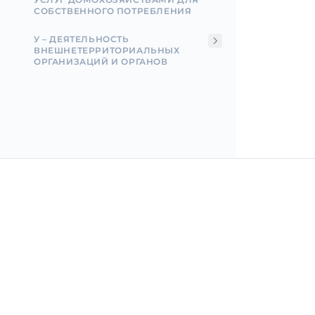
СОБСТВЕННОГО ПОТРЕБЛЕНИЯ
У – ДЕЯТЕЛЬНОСТЬ
ВНЕШНЕТЕРРИТОРИАЛЬНЫХ
ОРГАНИЗАЦИЙ И ОРГАНОВ
Incorpo.ro позволяет зарегистрировать и управля
бизнесом в Румынии, а также воспользоваться
преимуществом налога на прибыль всего в 1%, вс
15 минут.