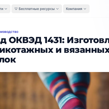
ги
💡 Бесплатные ресурсы
Компания
оизводство
КВЭД 1431: Изготовление трикотажных и вязанных чул
д ОКВЭД 1431: Изготов
икотажных и вязанны
лок