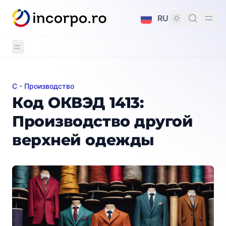
вному контенту
RU
C - Производство
Код ОКВЭД 1413: Производство другой верхней од
Код ОКВЭД 1413:
Производство другой
верхней одежды