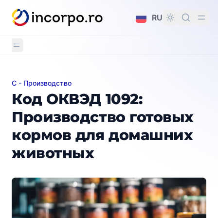
вному контенту
RU
C - Производство
Код ОКВЭД 1092: Производство готовых кормов д
Код ОКВЭД 1092:
Производство готовых
кормов для домашних
животных