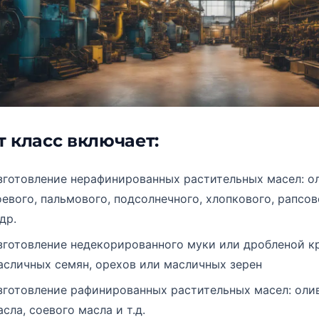
т класс включает:
зготовление нерафинированных растительных масел: о
оевого, пальмового, подсолнечного, хлопкового, рапсов
др.
зготовление недекорированного муки или дробленой к
асличных семян, орехов или масличных зерен
зготовление рафинированных растительных масел: оли
асла, соевого масла и т.д.