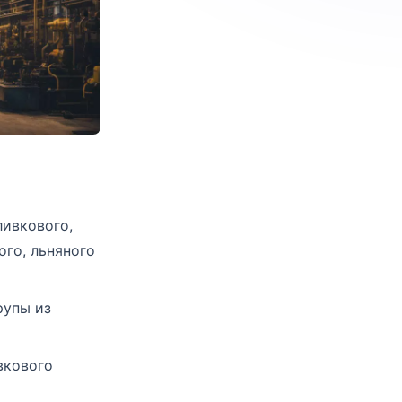
ливкового,
ого, льняного
рупы из
вкового