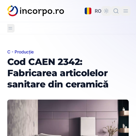
nutul principal
RO
C - Producție
Cod CAEN 2342: Fabricarea articolelor sanitare din cer
Cod CAEN 2342:
Fabricarea articolelor
sanitare din ceramică