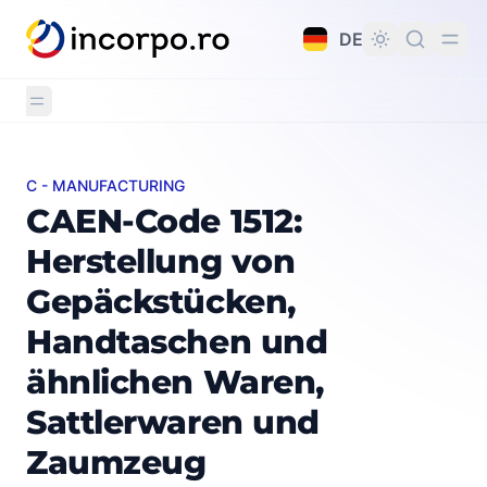
alt springen
DE
C - MANUFACTURING
CAEN-Code 1512: Herstellung von Gepäckstücken, Ha
CAEN-Code 1512:
Herstellung von
Gepäckstücken,
Handtaschen und
ähnlichen Waren,
Sattlerwaren und
Zaumzeug