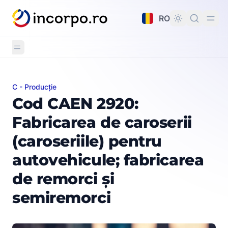
nutul principal
RO
C - Producție
Cod CAEN 2920: Fabricarea de caroserii (caroseriile) pe
Cod CAEN 2920:
Fabricarea de caroserii
(caroseriile) pentru
autovehicule; fabricarea
de remorci și
semiremorci