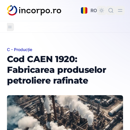
nutul principal
RO
C - Producție
Cod CAEN 1920: Fabricarea produselor petroliere rafina
Cod CAEN 1920:
Fabricarea produselor
petroliere rafinate