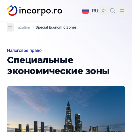
вному контенту
RU
Taxation
/
Special Economic Zones
Налоговое право
Специальные экономические зоны
Специальные
экономические зоны