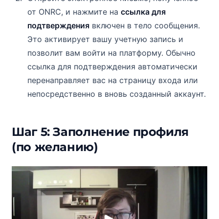
от ONRC, и нажмите на
ссылка для
подтверждения
включен в тело сообщения.
Это активирует вашу учетную запись и
позволит вам войти на платформу. Обычно
ссылка для подтверждения автоматически
перенаправляет вас на страницу входа или
непосредственно в вновь созданный аккаунт.
Шаг 5: Заполнение профиля
(по желанию)