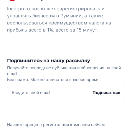
Incorpo.ro позволяет зарегистрировать и
управлять бизнесом в Румынии, а также
воспользоваться преимуществом налога на
прибыль всего в 1%, всего за 15 минут.
Подпишитесь на нашу рассылку
Получайте последние публикации и обновления на свой
email.
Без спама. Можно отписаться в любое время.
Введите свой email
Подписаться
Начните процесс регистрации компании сейчас