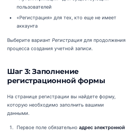
пользователей
«Регистрация» для тех, кто еще не имеет
аккаунта
Выберите вариант
Регистрация
для продолжения
процесса создания учетной записи.
Шаг 3: Заполнение
регистрационной формы
На странице регистрации вы найдете форму,
которую необходимо заполнить вашими
данными.
Первое поле обязательно
адрес электронной