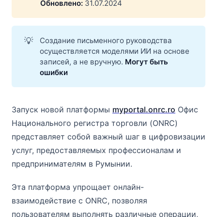
Обновлено: 
31.07.2024
💡
Создание письменного руководства
осуществляется моделями ИИ на основе
записей, а не вручную.
Могут быть 
ошибки
Запуск новой платформы
myportal.onrc.ro
Офис
Национального регистра торговли (ONRC)
представляет собой важный шаг в цифровизации
услуг, предоставляемых профессионалам и
предпринимателям в Румынии.
Эта платформа упрощает онлайн-
взаимодействие с ONRC, позволяя
пользователям выполнять различные операции,