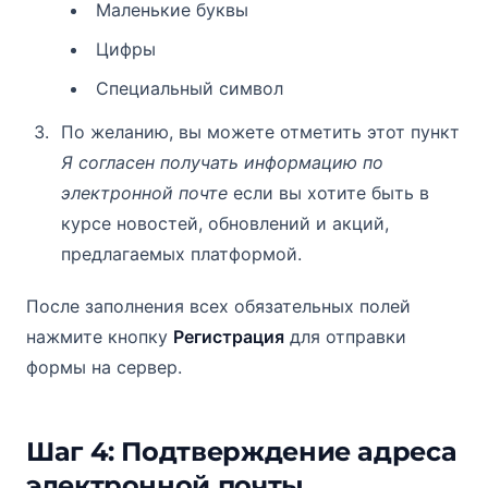
Маленькие буквы
Цифры
Специальный символ
По желанию, вы можете отметить этот пункт
Я согласен получать информацию по
электронной почте
если вы хотите быть в
курсе новостей, обновлений и акций,
предлагаемых платформой.
После заполнения всех обязательных полей
нажмите кнопку
Регистрация
для отправки
формы на сервер.
Шаг 4: Подтверждение адреса
электронной почты