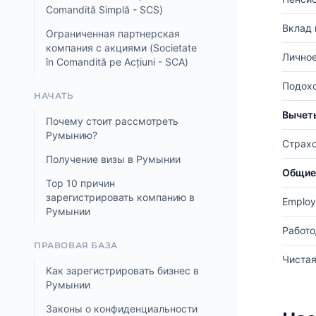
Comandită Simplă - SCS)
Вклад 
Ограниченная партнерская
компания с акциями (Societate
Личное
în Comandită pe Acțiuni - SCA)
Подохо
НАЧАТЬ
Вычет
Почему стоит рассмотреть
Румынию?
Страхо
Получение визы в Румынии
Общие
Top 10 причин
зарегистрировать компанию в
Employ
Румынии
Работо
ПРАВОВАЯ БАЗА
Чистая
Как зарегистрировать бизнес в
Румынии
Законы о конфиденциальности