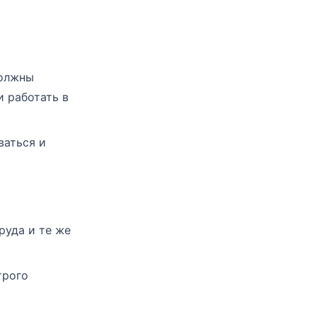
должны
и работать в
ваться и
руда и те же
трого