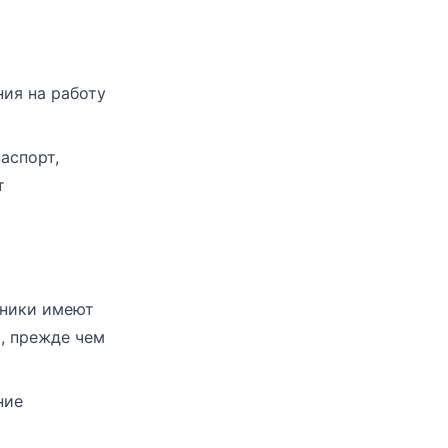
ия на работу
аспорт,
т
тники имеют
, прежде чем
ние