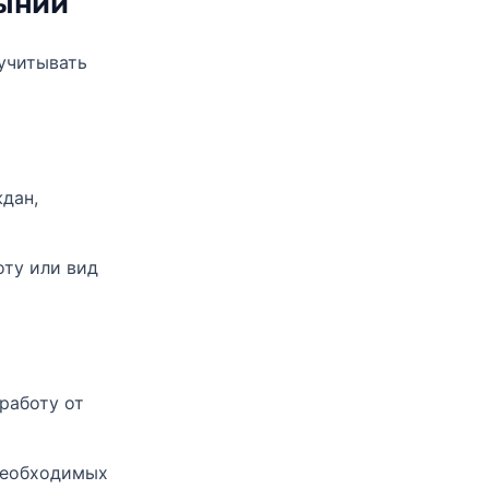
мынии
учитывать
дан,
оту или вид
работу от
 необходимых