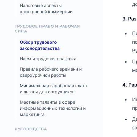
д
Налоговые аспекты
электронной коммерции
3. Ра
ТРУДОВОЕ ПРАВО И РАБОЧАЯ
СИЛА
П
п
Обзор трудового
законодательства
Р
Наем и трудовая практика
П
Правила рабочего времени и
м
сверхурочной работы
4. Ра
Минимальная заработная плата
и льготы для сотрудников
И
Местные таланты в сфере
п
информационных технологий и
маркетинга
Д
з
РУКОВОДСТВА