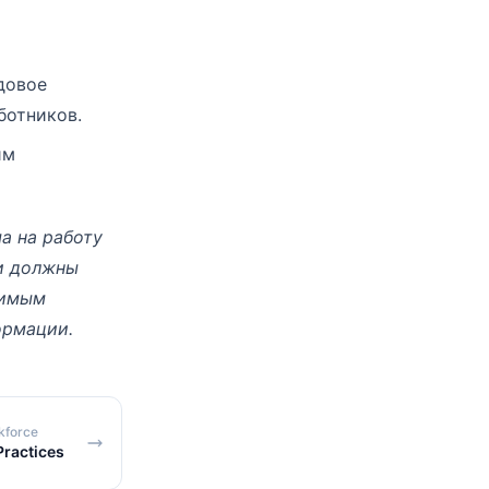
довое
ботников.
им
а на работу
и должны
нимым
ормации.
kforce
Practices