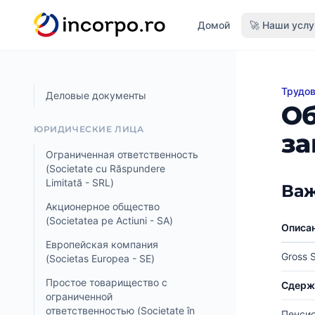
вному контенту
Домой
🚀 Наши услу
Трудов
Обзор
Деловые документы
Об
ЮРИДИЧЕСКИЕ ЛИЦА
за
Ограниченная ответственность
(Societate cu Răspundere
Limitată - SRL)
Важ
Акционерное общество
(Societatea pe Actiuni - SA)
Описа
Европейская компания
Gross S
(Societas Europea - SE)
Простое товарищество с
Сдерж
ограниченной
ответственностью (Societate în
Пенсио