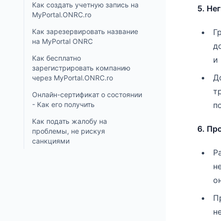
Как создать учетную запись на
5. Не
MyPortal.ONRC.ro
Как зарезервировать название
Г
на MyPortal ONRC
д
Как бесплатно
и
зарегистрировать компанию
Д
через MyPortal.ONRC.ro
т
Онлайн-сертификат о состоянии
- Как его получить
п
Как подать жалобу на
6. Пр
проблемы, не рискуя
санкциями
Р
н
о
П
н