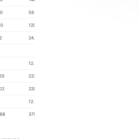
80
56
00
120
2
24.4
3
12.6
65
233
02
220.4
3
12.6
98
379.6