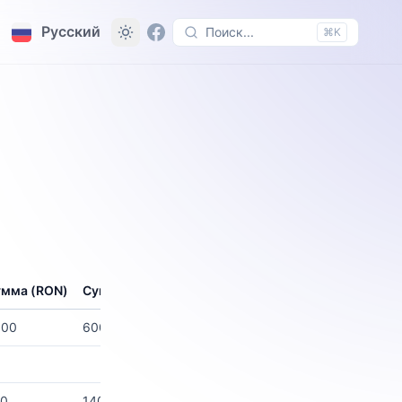
Русский
Поиск...
⌘K
мма (RON)
Сумма (евро)
000
600
00
140