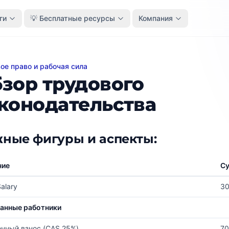
ги
💡 Бесплатные ресурсы
Компания
ое право и рабочая сила
 трудового законодательства
зор трудового
конодательства
ные фигуры и аспекты:
ние
Су
alary
3
анные работники
нный взнос (CAS 25%)
7