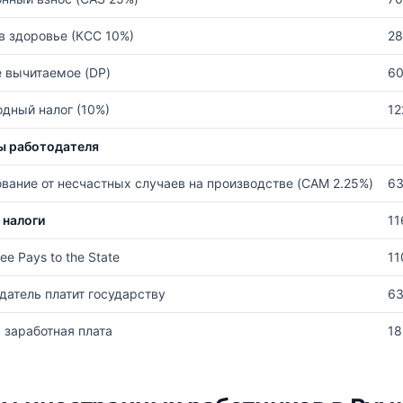
в здоровье (КСС 10%)
2
 вычитаемое (DP)
6
дный налог (10%)
12
ы работодателя
вание от несчастных случаев на производстве (CAM 2.25%)
6
 налоги
11
ee Pays to the State
11
датель платит государству
6
 заработная плата
18