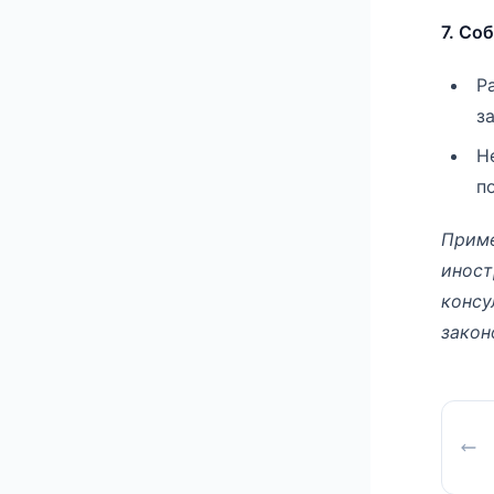
7. Со
Р
з
Н
п
Приме
иност
консу
закон