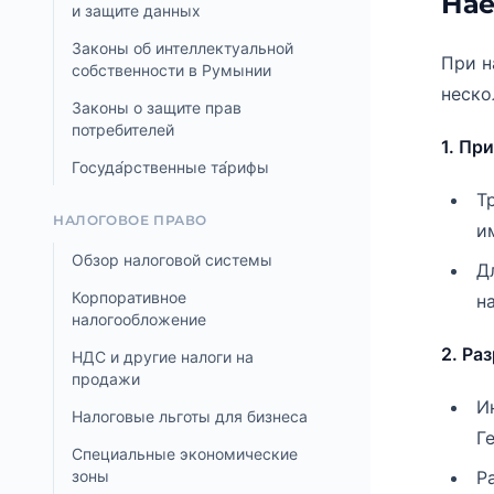
Нае
и защите данных
Законы об интеллектуальной
При н
собственности в Румынии
неско
Законы о защите прав
потребителей
1. Пр
Госуда́рственные та́рифы
Т
НАЛОГОВОЕ ПРАВО
и
Обзор налоговой системы
Д
Корпоративное
н
налогообложение
2. Ра
НДС и другие налоги на
продажи
И
Налоговые льготы для бизнеса
Г
Специальные экономические
зоны
Р