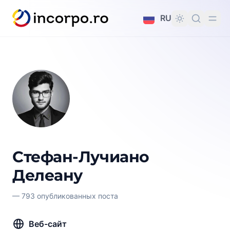
вному контенту
RU
Стефан-Лучиано
Делеану
—
793 опубликованных поста
Веб-сайт