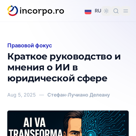
вному контенту
RU
Правовой фокус
Краткое руководство и
мнения о ИИ в
юридической сфере
Aug 5, 2025
—
Стефан-Лучиано Делеану