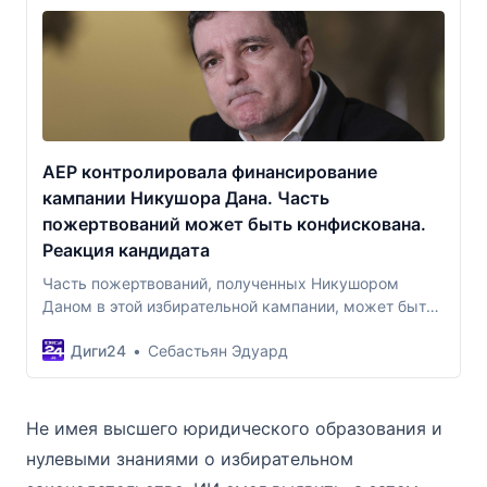
AEP контролировала финансирование
кампании Никушора Дана. Часть
пожертвований может быть конфискована.
Реакция кандидата
Часть пожертвований, полученных Никушором
Даном в этой избирательной кампании, может быть
конфискована. Постоянная избирательная комиссия
Диги24
Себастьян Эдуард
(АЕП), которая недавно провела проверку,
сообщила, что обнаружила несколько нарушений и
уведомила Генеральную прокуратуру.
Не имея высшего юридического образования и
нулевыми знаниями о избирательном