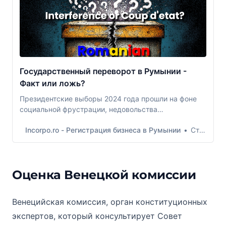
Государственный переворот в Румынии -
Факт или ложь?
Президентские выборы 2024 года прошли на фоне
социальной фрустрации, недовольства
политическим классом и принятыми ими
Incorpo.ro - Регистрация бизнеса в Румынии
Стефан-Лучиано Делеану
решениями. В этой статье мы проанализируем, что
привело к решению Конституционного суда об
отмене выборов, и что мы узнали на данный момент.
Оценка Венецкой комиссии
Венецийская комиссия, орган конституционных
экспертов, который консультирует Совет