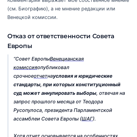
Комментарий выражает моё собственное мнение
(см. Биографию), а не мнение редакции или
Венецкой комиссии.
Отказ от ответственности Совета
Европы
Совет Европы
Венецианская
комиссия
опубликовал
срочное
отчет
на
условия и юридические
стандарты, при которых конституционный
суд может аннулировать выборы
, отвечая на
запрос прошлого месяца от Теодора
Русопулоса, президента Парламентской
ассамблеи Совета Европы (
ШАГ
).
Хотя отчет основывается на особенностях