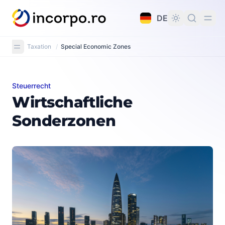
alt springen
DE
Taxation
/
Special Economic Zones
Steuerrecht
Wirtschaftliche Sonderzonen
Wirtschaftliche
Sonderzonen