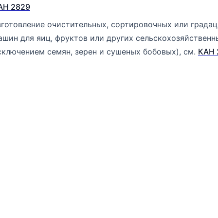
АН 2829
зготовление очистительных, сортировочных или града
ашин для яиц, фруктов или других сельскохозяйственны
сключением семян, зерен и сушеных бобовых), см.
КАН 