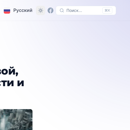
Русский
Поиск...
⌘K
 пищевой, табачной промышленности и производства
ой,
ти и