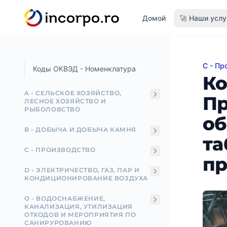
вному контенту
Домой
🚀 Наши услу
C - Пр
Код О
Коды ОКВЭД - Номенклатура
Ко
A - СЕЛЬСКОЕ ХОЗЯЙСТВО,
Пр
ЛЕСНОЕ ХОЗЯЙСТВО И
РЫБОЛОВСТВО
об
B - ДОБЫЧА И ДОБЫЧА КАМНЯ
та
C - ПРОИЗВОДСТВО
пр
D - ЭЛЕКТРИЧЕСТВО, ГАЗ, ПАР И
КОНДИЦИОНИРОВАНИЕ ВОЗДУХА
О - ВОДОСНАБЖЕНИЕ,
КАНАЛИЗАЦИЯ, УТИЛИЗАЦИЯ
ОТХОДОВ И МЕРОПРИЯТИЯ ПО
САНИРУРОВАНИЮ