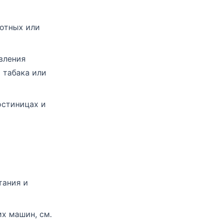
вотных или
вления
 табака или
остиницах и
тания и
х машин, см.