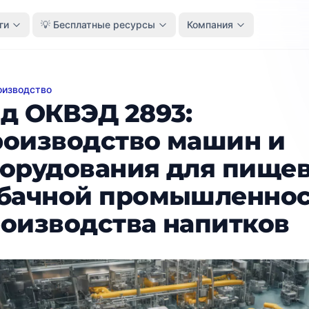
ги
💡 Бесплатные ресурсы
Компания
оизводство
КВЭД 2893: Производство машин и оборудования для
д ОКВЭД 2893:
оизводство машин и
орудования для пищев
бачной промышленнос
оизводства напитков