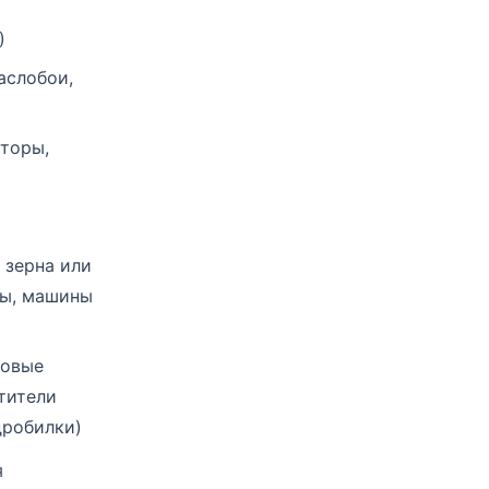
)
аслобои,
аторы,
 зерна или
ры, машины
ковые
тители
дробилки)
я