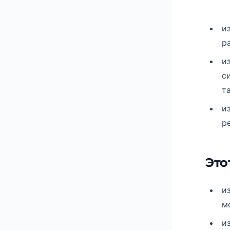
и
р
и
с
т
и
р
Это
и
м
и