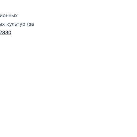
ционных
х культур (за
2830