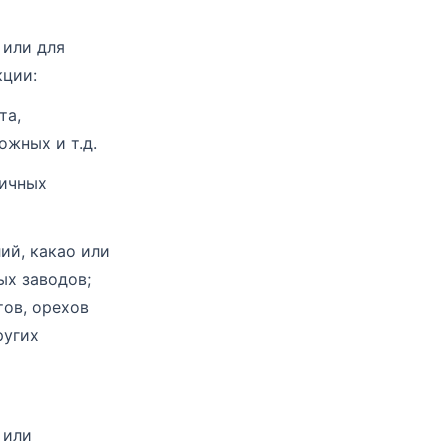
 или для
кции:
та,
ожных и т.д.
личных
ий, какао или
ых заводов;
тов, орехов
ругих
 или