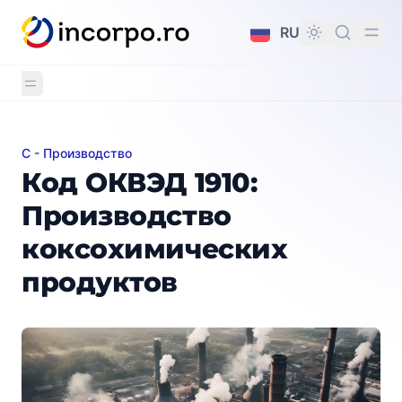
вному контенту
RU
C - Производство
Код ОКВЭД 1910: Производство коксохимических п
Код ОКВЭД 1910:
Производство
коксохимических
продуктов