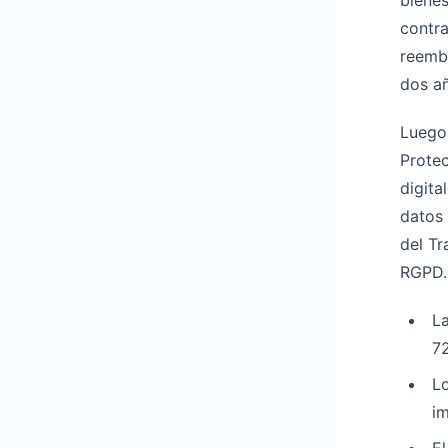
bienes
contra
reembo
dos a
Luego 
Protec
digita
datos 
del T
RGPD. 
La
72
Lo
im