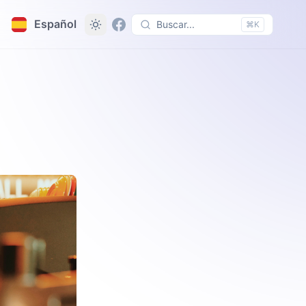
Español
Buscar...
⌘K