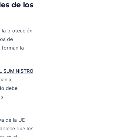
les de los
 la protección
ios de
e forman la
L SUMINISTRO
mania,
ado debe
os
va de la UE
tablece que los