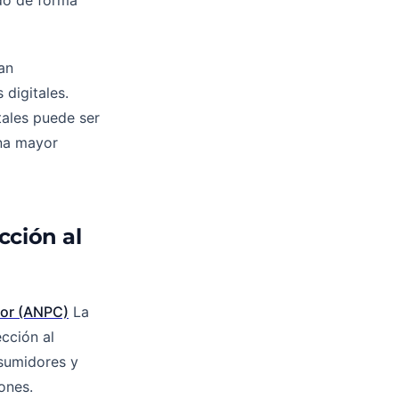
ado de forma
an
digitales.
tales puede ser
una mayor
cción al
dor (ANPC)
La
cción al
nsumidores y
ones.