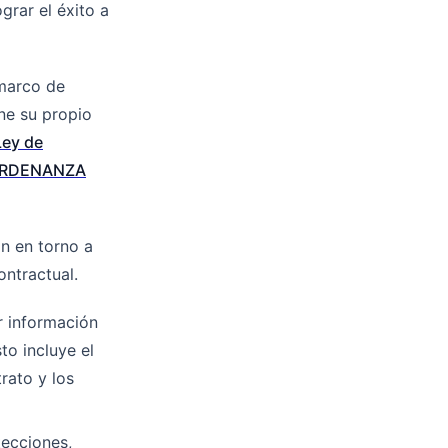
grar el éxito a
 marco de
ne su propio
Ley de
RDENANZA
n en torno a
ontractual.
r información
to incluye el
trato y los
ecciones,