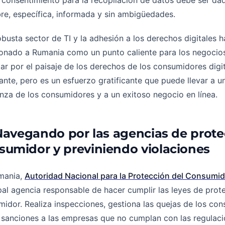
 consentimiento para la recopilación de datos debe ser d
bre, específica, informada y sin ambigüedades.
busta sector de TI y la adhesión a los derechos digitales h
onado a Rumania como un punto caliente para los negocios 
r por el paisaje de los derechos de los consumidores digi
ante, pero es un esfuerzo gratificante que puede llevar a 
nza de los consumidores y a un exitoso negocio en línea.
. Navegando por las agencias de prote
sumidor y previniendo violaciones
mania,
Autoridad Nacional para la Protección del Consumi
pal agencia responsable de hacer cumplir las leyes de prote
idor. Realiza inspecciones, gestiona las quejas de los co
 sanciones a las empresas que no cumplan con las regulaci