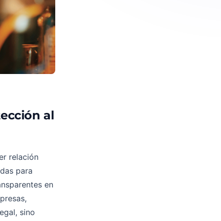
tección al
er relación
adas para
ransparentes en
presas,
egal, sino