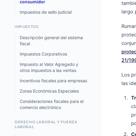
consumidor
tambié
largo 
Impuestos de sello judicial
Rumani
IMPUESTOS
protec
Descripción general del sistema
conjun
fiscal
prote
Impuestos Corporativos
21/19
Impuesto al Valor Agregado y
otros impuestos a las ventas
Los pr
Incentivos fiscales para empresas
las id
Zonas Económicas Especiales
T
Consideraciones fiscales para el
cl
comercio electrónico
pr
DERECHO LABORAL Y FUERZA
po
LABORAL
C