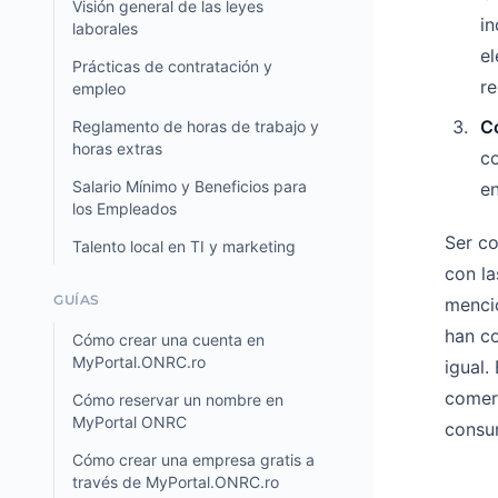
Visión general de las leyes
in
laborales
el
Prácticas de contratación y
re
empleo
C
Reglamento de horas de trabajo y
horas extras
co
Salario Mínimo y Beneficios para
e
los Empleados
Ser co
Talento local en TI y marketing
con la
GUÍAS
mencio
han co
Cómo crear una cuenta en
MyPortal.ONRC.ro
igual.
comerc
Cómo reservar un nombre en
MyPortal ONRC
consu
Cómo crear una empresa gratis a
través de MyPortal.ONRC.ro