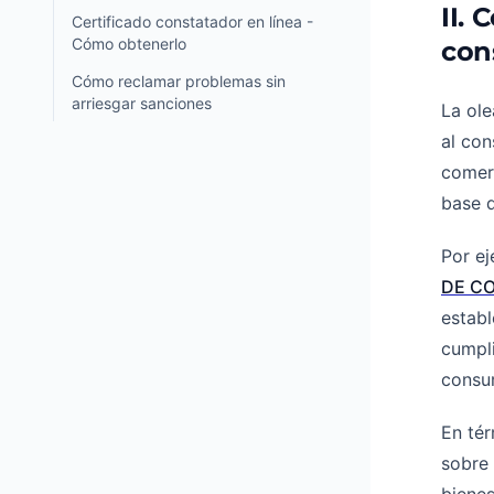
II. 
Certificado constatador en línea -
Cómo obtenerlo
con
Cómo reclamar problemas sin
arriesgar sanciones
La ole
al con
comerc
base d
Por ej
DE CO
establ
cumpli
consum
En tér
sobre 