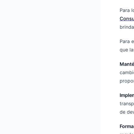
Para l
Consu
brinda
Para e
que la
Manté
cambio
propor
Implem
transp
de dev
Formar