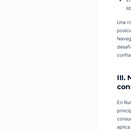
El
li
Una ro
posici
Navega
desafi
confia
III
con
En Ru
princi
consum
aplica