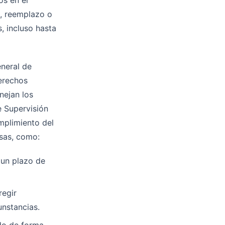
os en el
n, reemplazo o
, incluso hasta
eneral de
erechos
nejan los
e Supervisión
mplimiento del
sas, como:
 un plazo de
regir
unstancias.