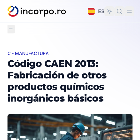
do principal
ES
C - MANUFACTURA
Código CAEN 2013: Fabricación de otros productos quí
Código CAEN 2013:
Fabricación de otros
productos químicos
inorgánicos básicos