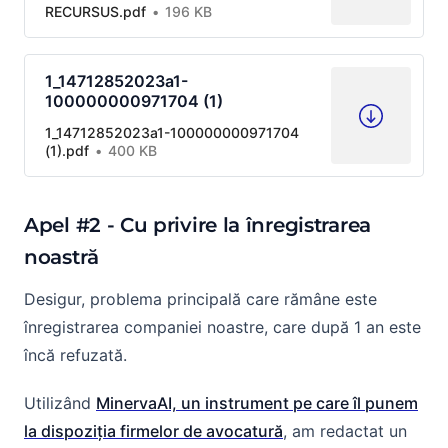
RECURSUS.pdf
196 KB
1_14712852023a1-
100000000971704 (1)
1_14712852023a1-100000000971704
(1).pdf
400 KB
Apel #2 - Cu privire la înregistrarea
noastră
Desigur, problema principală care rămâne este
înregistrarea companiei noastre, care după 1 an este
încă refuzată.
Utilizând
MinervaAI, un instrument pe care îl punem
la dispoziția firmelor de avocatură
, am redactat un