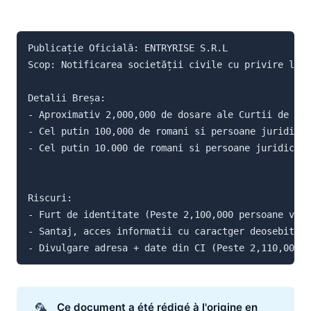
Le système judiciaire, vulnérable au piratage. Le Journal 
Publicație Oficială: ENTRYRISE S.R.L

Scop: Notificarea societății civile cu privire la e
Detalii Breșa:

- Aproximativ 2,000,000 de dosare ale Curtii de Ape
- Cel putin 100,000 de romani si persoane juridice 
- Cel putin 10.000 de romani si persoane juridice d
Riscuri:

- Furt de identitate (Peste 2,100,000 persoane vuln
- Santaj, acces informatii cu caractger deosebit de
- Divulgare adresa + date din CI (Peste 2,110,000 p
🦜
Ce document a été rédigé à l'origine en 