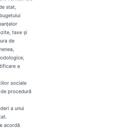
de stat,
 bugetului
eanțelor
zite, taxe și
dura de
emenea,
todologice,
tificare a
iilor sociale
l de procedură
deri a unui
at.
se acordă