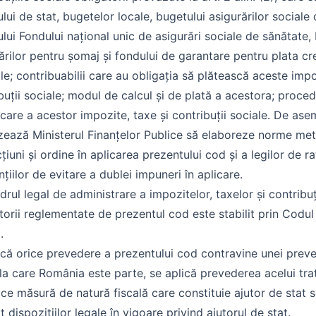
lui de stat, bugetelor locale, bugetului asigurărilor sociale 
lui Fondului național unic de asigurări sociale de sănătate,
ărilor pentru șomaj și fondului de garantare pentru plata cr
ale; contribuabilii care au obligația să plătească aceste impo
buții sociale; modul de calcul și de plată a acestora; proce
care a acestor impozite, taxe și contribuții sociale. De as
zează Ministerul Finanțelor Publice să elaboreze norme me
cțiuni și ordine în aplicarea prezentului cod și a legilor de ra
țiilor de evitare a dublei impuneri în aplicare.
drul legal de administrare a impozitelor, taxelor și contribuț
torii reglementate de prezentul cod este stabilit prin Codu
.
că orice prevedere a prezentului cod contravine unei preve
 la care România este parte, se aplică prevederea acelui trat
ice măsură de natură fiscală care constituie ajutor de stat 
it dispozițiilor legale în vigoare privind ajutorul de stat.