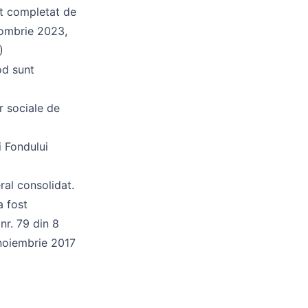
ost completat de
ctombrie 2023,
)
od sunt
or sociale de
i Fondului
ral consolidat.
a fost
r. 79 din 8
noiembrie 2017