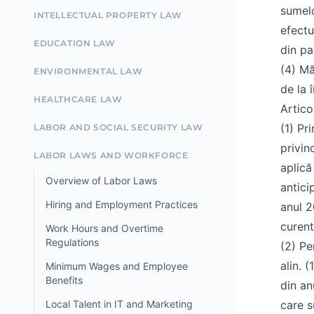
sumelo
INTELLECTUAL PROPERTY LAW
efectul
EDUCATION LAW
din pa
(4) Mă
ENVIRONMENTAL LAW
de la 
HEALTHCARE LAW
Articol
(1) Pr
LABOR AND SOCIAL SECURITY LAW
privin
LABOR LAWS AND WORKFORCE
aplică
Overview of Labor Laws
antici
Hiring and Employment Practices
anul 2
curent
Work Hours and Overtime
Regulations
(2) Pe
alin. 
Minimum Wages and Employee
Benefits
din an
Local Talent in IT and Marketing
care s