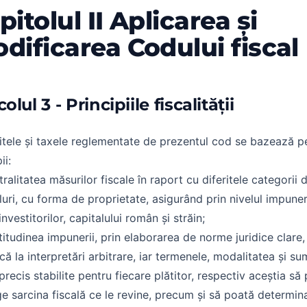
pitolul II Aplicarea și
dificarea Codului fiscal
colul 3 - Principiile fiscalității
tele și taxele reglementate de prezentul cod se bazează p
ii:
tralitatea măsurilor fiscale în raport cu diferitele categorii d
luri, cu forma de proprietate, asigurând prin nivelul impuneri
investitorilor, capitalului român și străin;
titudinea impunerii, prin elaborarea de norme juridice clare,
ă la interpretări arbitrare, iar termenele, modalitatea și su
 precis stabilite pentru fiecare plătitor, respectiv aceștia să
ge sarcina fiscală ce le revine, precum și să poată determina