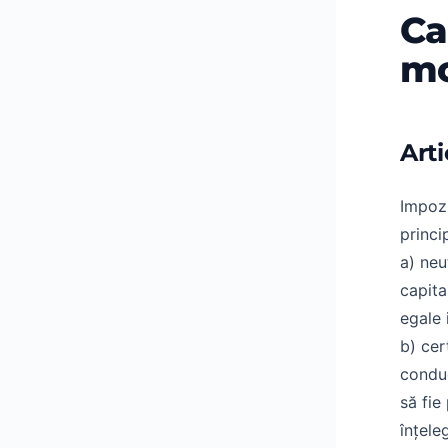
Ca
mo
Arti
Impozi
princip
a) neu
capita
egale 
b) cer
conduc
să fie
înțele