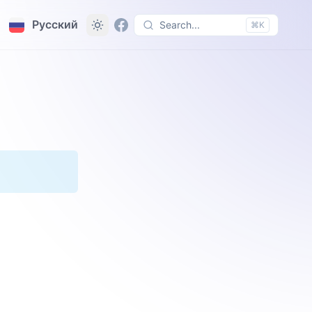
Русский
Search...
⌘K