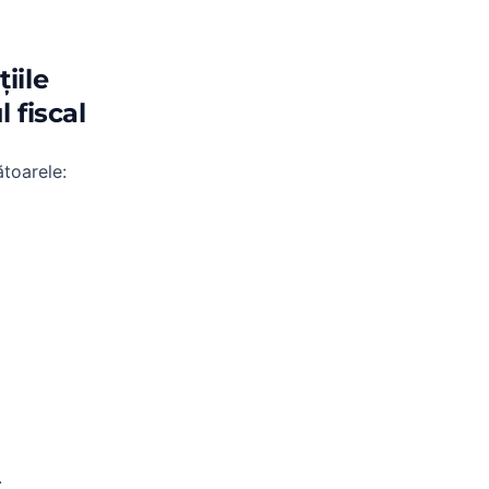
țiile
 fiscal
ătoarele:
.