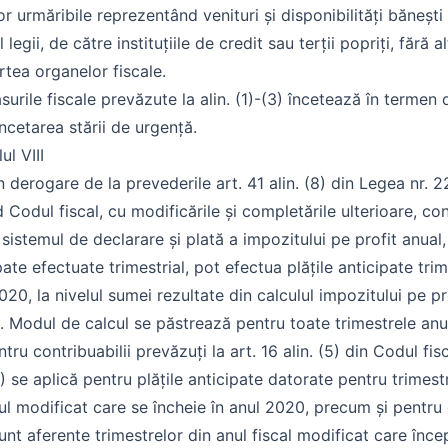
r urmăribile reprezentând venituri și disponibilități bănești 
 legii, de către instituțiile de credit sau terții popriți, fără a
rtea organelor fiscale.
surile fiscale prevăzute la alin. (1)-(3) încetează în termen 
încetarea stării de urgență.
ul VIII
in derogare de la prevederile art. 41 alin. (8) din Legea nr. 
d Codul fiscal, cu modificările și completările ulterioare, con
 sistemul de declarare și plată a impozitului pe profit anual,
pate efectuate trimestrial, pot efectua plățile anticipate tri
020, la nivelul sumei rezultate din calculul impozitului pe pro
. Modul de calcul se păstrează pentru toate trimestrele anul
ntru contribuabilii prevăzuți la art. 16 alin. (5) din Codul fis
(1) se aplică pentru plățile anticipate datorate pentru trimes
ul modificat care se încheie în anul 2020, precum și pentru 
unt aferente trimestrelor din anul fiscal modificat care înce