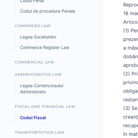
Codul Penal
Repro
Codul de procedura Penala
18 mar
Articol
COMPANIES LAW
(1) Pe
Legea Societatilor
prezen
Commerce Register Law
a măsu
dobânz
COMMERCIAL LAW
aproba
(2) Pr
ADMINISTRATIVE LAW
privin
Legea Contenciosului
obliga
Administrativ
restan
FISCAL AND FINANCIAL LAW
(3) Se
creanț
Codul Fiscal
recupe
TRANSPORTATION LAW
în mat