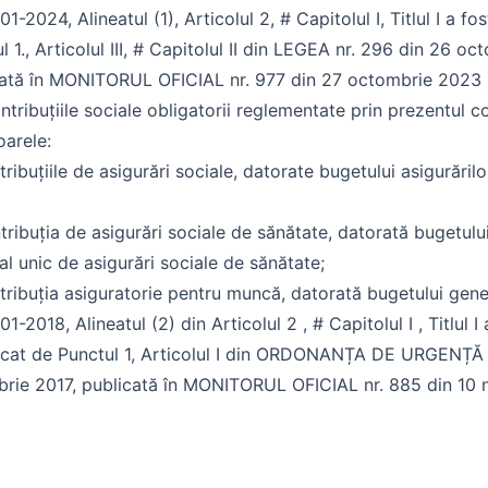
-01-2024, Alineatul (1), Articolul 2, # Capitolul I, Titlul I a f
l 1., Articolul III, # Capitolul II din LEGEA nr. 296 din 26 o
cată în MONITORUL OFICIAL nr. 977 din 27 octombrie 2023 
ntribuțiile sociale obligatorii reglementate prin prezentul c
arele:
tribuțiile de asigurări sociale, datorate bugetului asigurăril
tribuția de asigurări sociale de sănătate, datorată bugetulu
al unic de asigurări sociale de sănătate;
tribuția asiguratorie pentru muncă, datorată bugetului gene
01-2018, Alineatul (2) din Articolul 2 , # Capitolul I , Titlul I 
cat de Punctul 1, Articolul I din ORDONANȚA DE URGENȚĂ n
rie 2017, publicată în MONITORUL OFICIAL nr. 885 din 10 