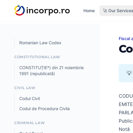
in content
Home
🚀 Our Service
Fiscal 
Codul 
Romanian Law Codex
Co
CONSTITUTIONAL LAW
CONSTITUȚIE*) din 21 noiembrie
💡
1991 (republicată)
CIVIL LAW
CODUL
Codul Civil
EMIT
Codul de Procedura Civila
PARL
Publi
CRIMINAL LAW
Notă