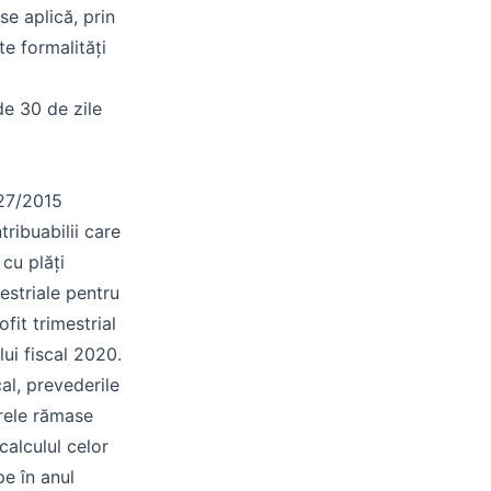
se aplică, prin
lte formalități
de 30 de zile
227/2015
tribuabilii care
 cu plăți
mestriale pentru
fit trimestrial
ui fiscal 2020.
cal, prevederile
trele rămase
calculul celor
pe în anul