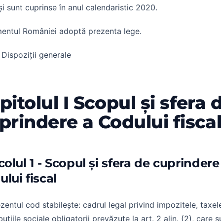
i sunt cuprinse în anul calendaristic 2020.
entul României adoptă prezenta lege.
I Dispoziții generale
pitolul I Scopul și sfera 
prindere a Codului fisca
colul 1 - Scopul și sfera de cuprindere
lui fiscal
ezentul cod stabilește: cadrul legal privind impozitele, taxele
buțiile sociale obligatorii prevăzute la art. 2 alin. (2), care s