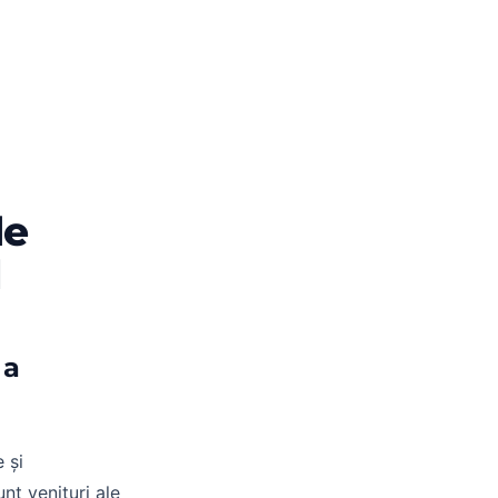
de
l
 a
 și
unt venituri ale