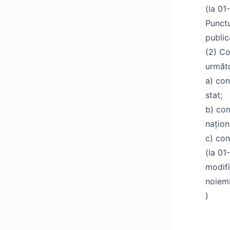
(la 01
Punctu
publi
(2) Co
următo
a) con
stat;
b) con
națion
c) con
(la 01-
modifi
noiemb
)