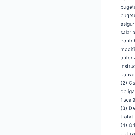
bugetu
bugetu
asigur
salari
contri
modifi
autori
instru
conven
(2) Ca
obliga
fiscală
(3) Da
tratat
(4) Or
potriv