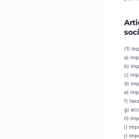
Arti
soci
(1) Im
a) imp
b) imp
c) imp
d) imp
e) imp
f) tax
g) acc
h) imp
i) imp
j) imp