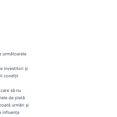
e următoarele
e investitori și
i condiții
 care să nu
mele de plată
 poată urmări și
 influența