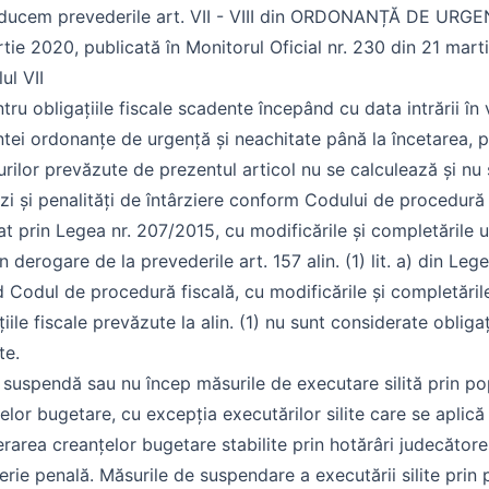
ducem prevederile art. VII - VIII din ORDONANȚĂ DE URGEN
tie 2020, publicată în Monitorul Oficial nr. 230 din 21 mart
ul VII
ntru obligațiile fiscale scadente începând cu data intrării în
tei ordonanțe de urgență și neachitate până la încetarea, pot
rilor prevăzute de prezentul articol nu se calculează și nu
i și penalități de întârziere conform Codului de procedură 
t prin Legea nr. 207/2015, cu modificările și completările u
in derogare de la prevederile art. 157 alin. (1) lit. a) din Le
d Codul de procedură fiscală, cu modificările și completările
țiile fiscale prevăzute la alin. (1) nu sunt considerate obligaț
te.
 suspendă sau nu încep măsurile de executare silită prin po
elor bugetare, cu excepția executărilor silite care se aplică
rarea creanțelor bugetare stabilite prin hotărâri judecătore
erie penală. Măsurile de suspendare a executării silite prin