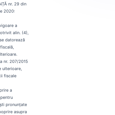
ȚĂ nr. 29 din
ie 2020:
 vigoare a
rivit alin. (4),
 se datorează
fiscală,
lterioare.
gea nr. 207/2015
 ulterioare,
ii fiscale
prire a
 pentru
ști pronunțate
 poprire asupra