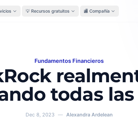
vicios
💡 Recursos gratuitos
🏬 Compañía
Fundamentos Financieros
kRock realment
ndo todas las
Dec 8, 2023
—
Alexandra Ardelean