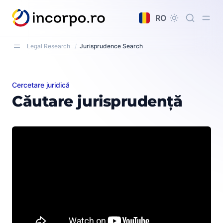
nutul principal
RO
Legal Research
/
Jurisprudence Search
Cercetare juridică
Căutare jurisprudență
Căutare jurisprudență