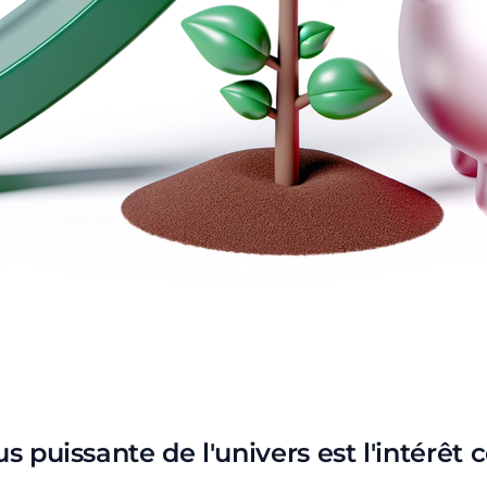
 intérêts composés pour battre l'inflation
us puissante de l'univers est l'intérêt