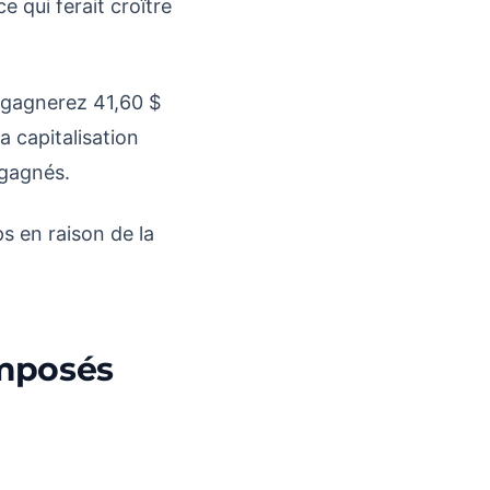
 qui ferait croître
s gagnerez 41,60 $
a capitalisation
 gagnés.
s en raison de la
omposés