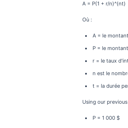
A = P(1 + r/n)^(nt)
Où :
A = le montant 
P = le montant 
r = le taux d'
n est le nombr
t = la durée pe
Using our previous
P = 1 000 $