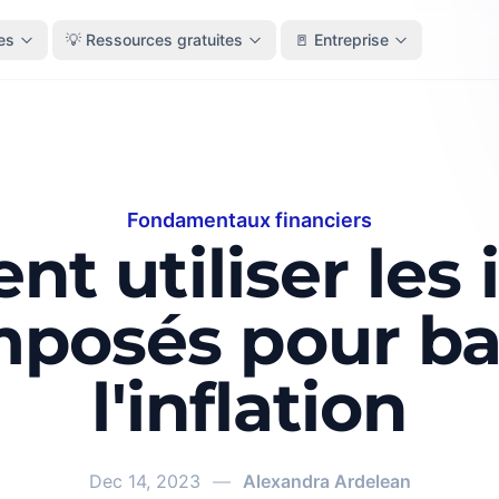
es
💡 Ressources gratuites
🚪 Entreprise
Fondamentaux financiers
 utiliser les 
posés pour ba
l'inflation
Dec 14, 2023
—
Alexandra Ardelean