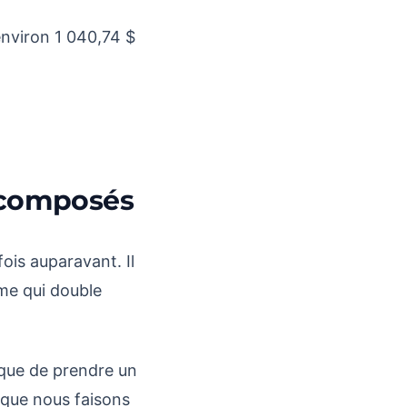
environ 1 040,74 $
 composés
ois auparavant. Il
me qui double
 que de prendre un
sque nous faisons