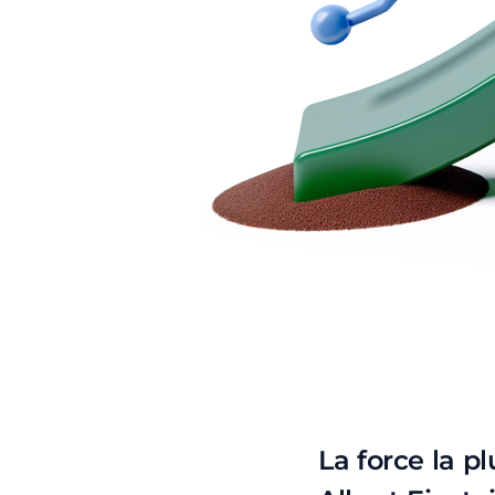
Comment utiliser les
La force la pl