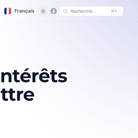
Français
Recherche...
⌘K
intérêts
ttre