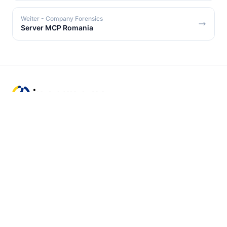
Weiter
- Company Forensics
Server MCP Romania
Incorpo.ro ermöglicht es Ihnen, Unternehmen in
Rumänien zu registrieren und zu verwalten und von
nur 1 % Einkommensteuer zu profitieren, und das in
nur 15 Minuten.
Abonnieren Sie unseren Newsletter
Erhalten Sie die neuesten Beiträge und Updates in Ihrem