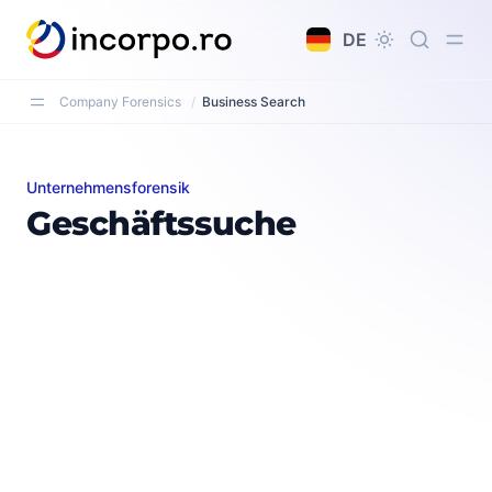
alt springen
DE
Company Forensics
/
Business Search
Unternehmensforensik
Geschäftssuche
Geschäftssuche