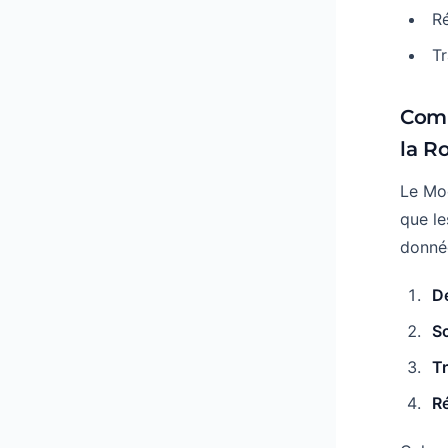
R
Tr
Comm
la R
Le Mo
que le
donnée
D
S
T
R