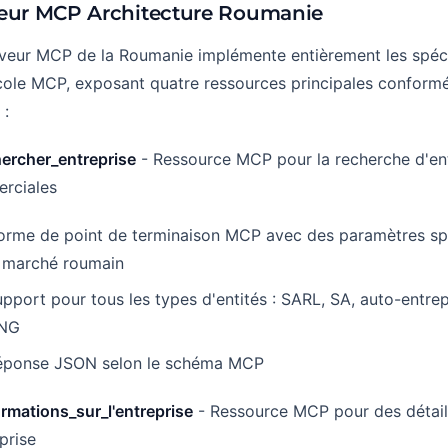
eur MCP Architecture Roumanie
veur MCP de la Roumanie implémente entièrement les spéci
cole MCP, exposant quatre ressources principales conform
 :
hercher_entreprise
- Ressource MCP pour la recherche d'ent
rciales
orme de point de terminaison MCP avec des paramètres sp
e marché roumain
pport pour tous les types d'entités : SARL, SA, auto-entrepre
NG
éponse JSON selon le schéma MCP
ormations_sur_l'entreprise
- Ressource MCP pour des détail
eprise