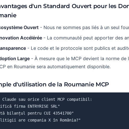
avantages d'un Standard Ouvert pour les Do
manie
cosystème Ouvert
- Nous ne sommes pas liés à un seul four
nnovation Accélérée
- La communauté peut apporter des am
ransparence
- Le code et le protocole sont publics et audit
doption Large
- À mesure que le MCP devient la norme de l'i
CP en Roumanie sera automatiquement disponible.
ple d'utilisation de la Roumanie MCP
 Claude sau orice client MCP compatibil:

ifică firma ENTRYRISE SRL"

tă bilanțul pentru CUI 43541700"

litigii are compania X în România?"
