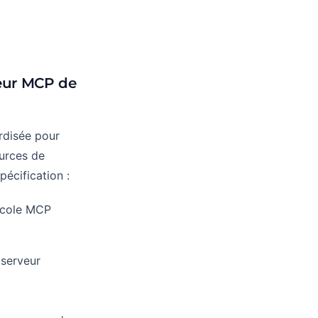
eur MCP de
rdisée pour
ources de
écification :
tocole MCP
 serveur