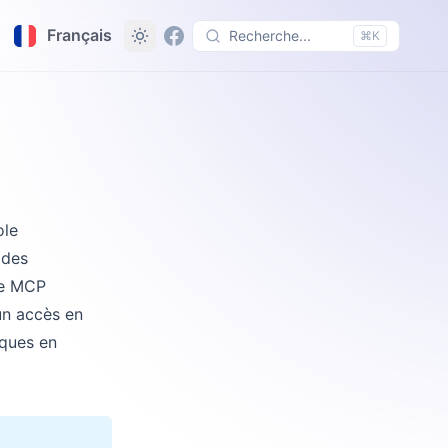
Français
Recherche...
⌘K
ole
 des
te MCP
un accès en
iques en