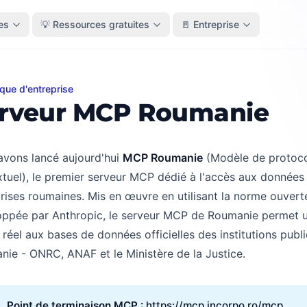
es
💡 Ressources gratuites
🚪 Entreprise
que d'entreprise
ur MCP Roumanie
rveur MCP Roumanie
avons lancé aujourd'hui
MCP Roumanie
(Modèle de protoc
tuel), le premier serveur MCP dédié à l'accès aux données
rises roumaines. Mis en œuvre en utilisant la norme ouver
oppée par Anthropic, le serveur MCP de Roumanie permet 
réel aux bases de données officielles des institutions publ
ie - ONRC, ANAF et le Ministère de la Justice.
Point de terminaison MCP : 
https://mcp.incorpo.ro/mcp