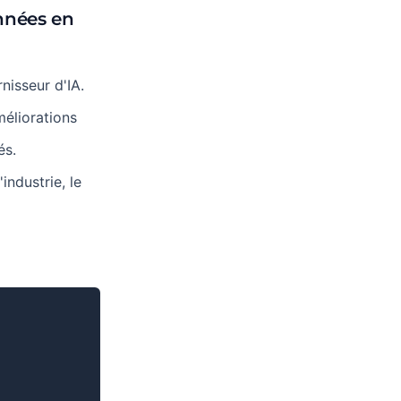
nnées en
nisseur d'IA.
éliorations
és.
ndustrie, le