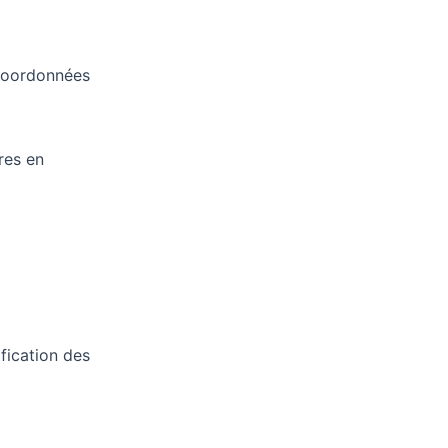
s coordonnées
res en
fication des