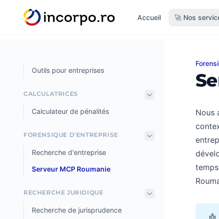
tenu principal
Accueil
🚀 Nos servic
Forensi
Serve
Outils pour entreprises
Se
CALCULATRICES
Calculateur de pénalités
Nous 
contex
FORENSIQUE D'ENTREPRISE
entrep
Recherche d'entreprise
dével
temps 
Serveur MCP Roumanie
Rouman
RECHERCHE JURIDIQUE
Recherche de jurisprudence
🤖