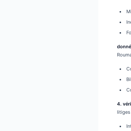
M
In
F
donné
Rouma
C
Bi
C
4. vér
litiges
In