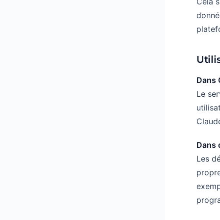
Cela s
donnée
platef
Util
Dans 
Le se
utilis
Claud
Dans d
Les dé
propre
exempl
progr