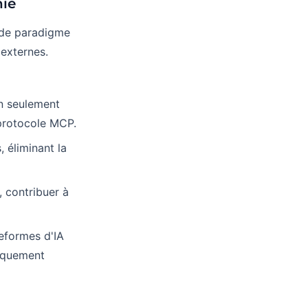
nie
 de paradigme
 externes.
n seulement
 protocole MCP.
 éliminant la
 contribuer à
eformes d'IA
iquement