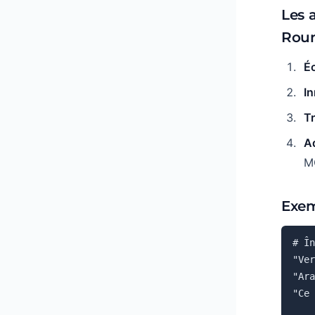
Les 
Rou
É
I
T
A
M
Exem
# În
"Ver
"Ara
"Ce 