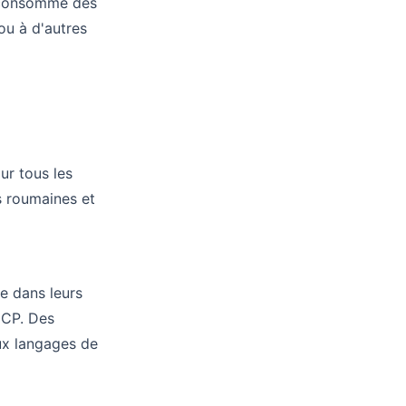
i consomme des
ou à d'autres
r tous les
s roumaines et
e dans leurs
MCP. Des
ux langages de