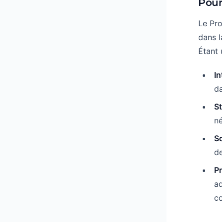
Pour
Le Pr
dans l
Étant 
In
da
S
né
S
de
Pr
a
c