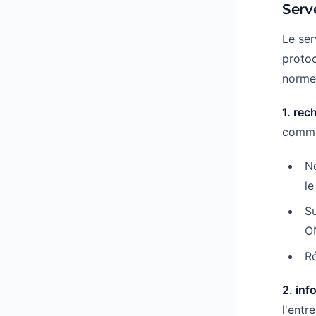
Serv
Le ser
proto
norme
1. rec
comme
N
l
Su
O
R
2. inf
l'entr