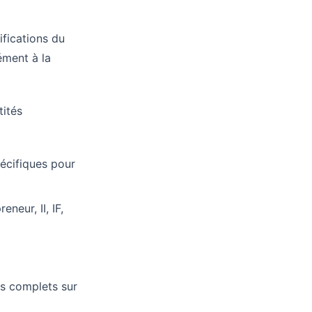
fications du
ément à la
ités
écifiques pour
neur, II, IF,
s complets sur