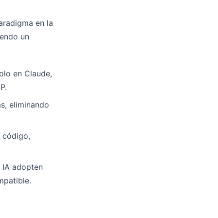
aradigma en la
iendo un
olo en Claude,
P.
s, eliminando
 código,
 IA adopten
patible.