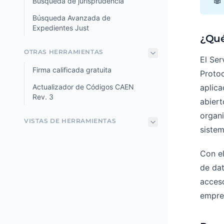
Búsqueda de jurisprudencia
Búsqueda Avanzada de
Expedientes Just
¿Qué
OTRAS HERRAMIENTAS
El Ser
Firma calificada gratuita
Proto
Actualizador de Códigos CAEN
aplica
Rev. 3
abiert
organi
VISTAS DE HERRAMIENTAS
siste
Con e
de dat
acceso
empre