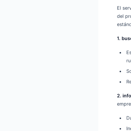
El se
del pr
estánd
1. bu
E
r
So
R
2. in
empre
Da
In