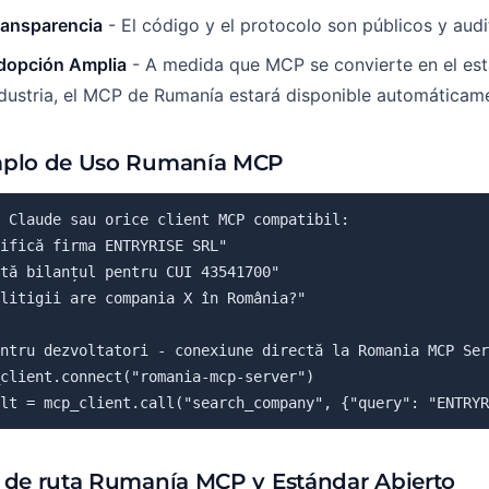
ransparencia
- El código y el protocolo son públicos y audi
dopción Amplia
- A medida que MCP se convierte en el est
dustria, el MCP de Rumanía estará disponible automáticam
plo de Uso Rumanía MCP
 Claude sau orice client MCP compatibil:

ifică firma ENTRYRISE SRL"

tă bilanțul pentru CUI 43541700"

litigii are compania X în România?"

ntru dezvoltatori - conexiune directă la Romania MCP Ser
client.connect("romania-mcp-server")

lt = mcp_client.call("search_company", {"query": "ENTRYR
 de ruta Rumanía MCP y Estándar Abierto