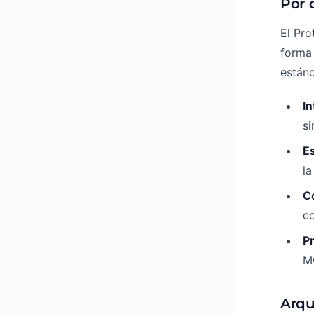
Por 
El Pr
forma 
estánd
In
si
E
la
C
co
Pr
M
Arqu