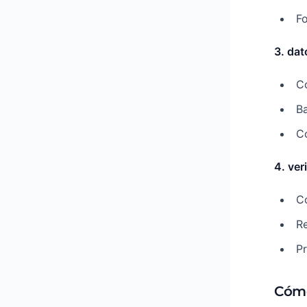
F
3. dat
Co
Ba
C
4. ver
Co
R
Pr
Cómo