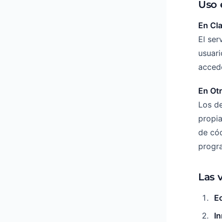
Uso 
En Cl
El se
usuar
acced
En Otr
Los de
propia
de cód
progr
Las 
E
I