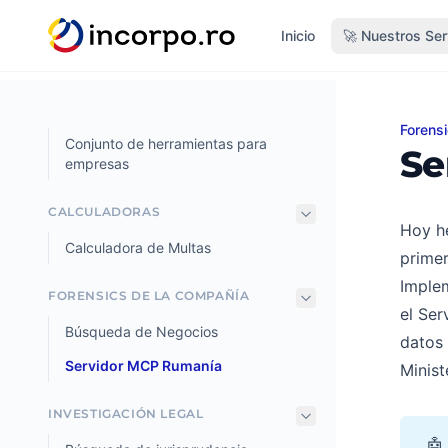
do principal
Inicio
🚀 Nuestros Ser
Forens
Servi
Conjunto de herramientas para
Se
empresas
CALCULADORAS
Hoy h
Calculadora de Multas
primer
Implem
FORENSICS DE LA COMPAÑÍA
el Ser
Búsqueda de Negocios
datos 
Servidor MCP Rumanía
Minist
INVESTIGACIÓN LEGAL
🤖