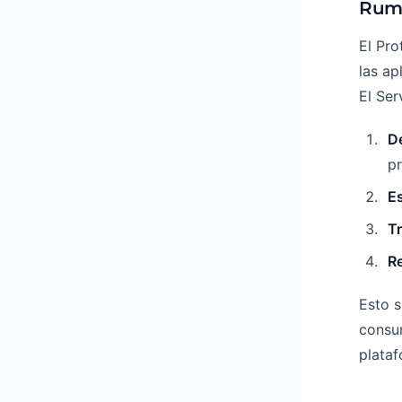
Rum
El Pr
las ap
El Se
D
p
E
T
R
Esto s
consum
plataf