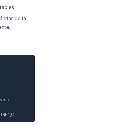
tables
ándar de la
ente.
ver:

ISE"})