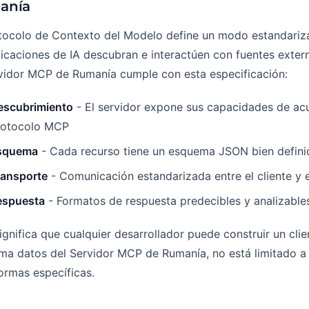
anía
otocolo de Contexto del Modelo define un modo estandariz
licaciones de IA descubran e interactúen con fuentes exter
rvidor MCP de Rumanía cumple con esta especificación:
escubrimiento
- El servidor expone sus capacidades de ac
rotocolo MCP
squema
- Cada recurso tiene un esquema JSON bien defini
ransporte
- Comunicación estandarizada entre el cliente y e
espuesta
- Formatos de respuesta predecibles y analizable
ignifica que cualquier desarrollador puede construir un cl
a datos del Servidor MCP de Rumanía, no está limitado a 
ormas específicas.