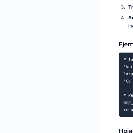
T
A
in
Ejem
# În
"Ver
"Ara
"Ce 
# Pe
mcp_
resu
Hoja