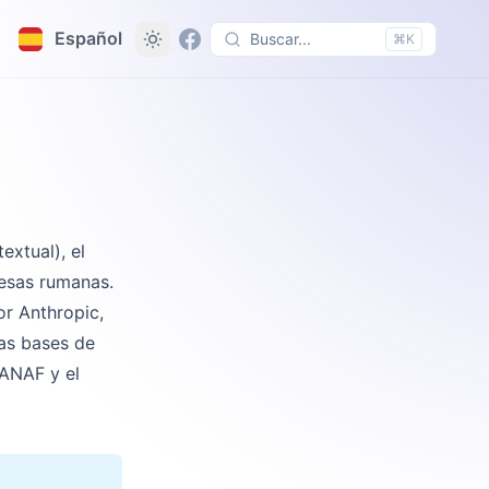
Español
Buscar...
⌘K
xtual), el
esas rumanas.
or Anthropic,
las bases de
 ANAF y el