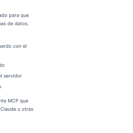
ado para que
nas de datos.
uerdo con el
do
l servidor
s
iente MCP que
Claude u otras