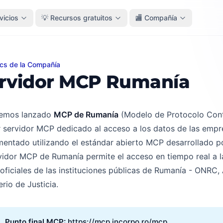
vicios
💡 Recursos gratuitos
🏬 Compañía
ics de la Compañía
dor MCP Rumanía
rvidor MCP Rumanía
emos lanzado
MCP de Rumanía
(Modelo de Protocolo Conte
 servidor MCP dedicado al acceso a los datos de las empr
entado utilizando el estándar abierto MCP desarrollado p
vidor MCP de Rumanía permite el acceso en tiempo real a 
oficiales de las instituciones públicas de Rumanía - ONRC,
erio de Justicia.
Punto final MCP: 
https://mcp.incorpo.ro/mcp