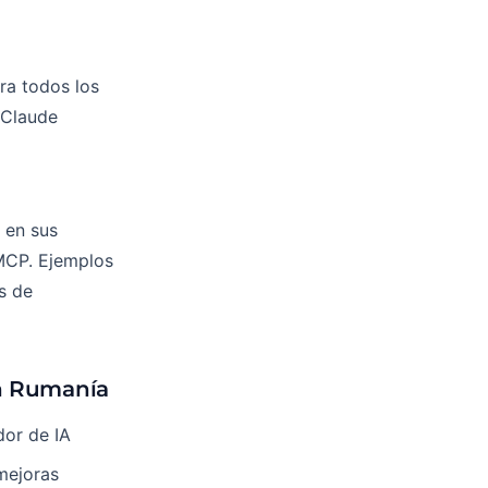
ra todos los
 Claude
 en sus
MCP. Ejemplos
s de
en Rumanía
dor de IA
mejoras