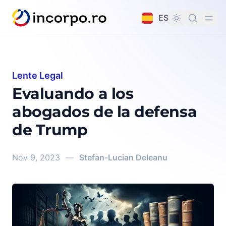
do principal
ES
Lente Legal
Evaluando a los
abogados de la defensa
de Trump
Nov 9, 2023
—
Stefan-Lucian Deleanu