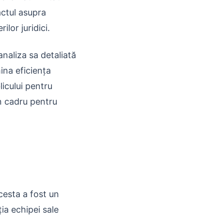
actul asupra
ilor juridici.
analiza sa detaliată
mina eficiența
licului pentru
 un cadru pentru
acesta a fost un
ia echipei sale