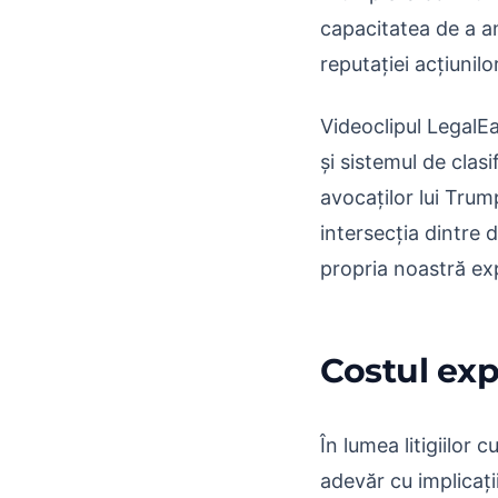
capacitatea de a a
reputației acțiunilo
Videoclipul LegalEa
și sistemul de clas
avocaților lui Trum
intersecția dintre d
propria noastră ex
Costul exp
În lumea litigiilor
adevăr cu implicați