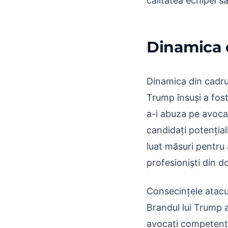
calitatea echipei sa
Dinamica e
Dinamica din cadrul
Trump însuși a fost
a-i abuza pe avoca
candidați potențial
luat măsuri pentru a
profesioniști din d
Consecințele atacul
Brandul lui Trump a
avocați competenți 