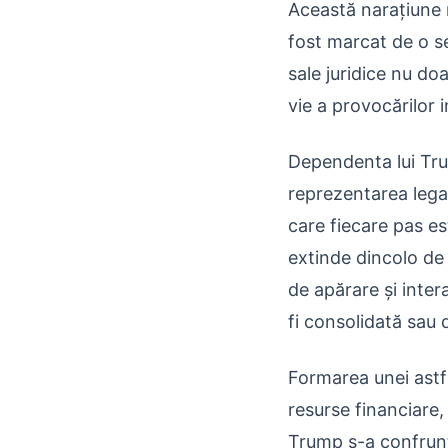
Această narațiune n
fost marcat de o se
sale juridice nu doa
vie a provocărilor i
Dependenta lui Trum
reprezentarea legală
care fiecare pas est
extinde dincolo de 
de apărare și inter
fi consolidată sau d
Formarea unei astf
resurse financiare, 
Trump s-a confrunta