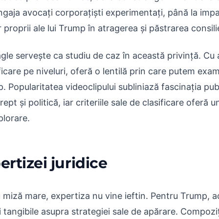
ngaja avocați corporațiști experimentați, până la imp
r proprii ale lui Trump în atragerea și păstrarea consilier
gle servește ca studiu de caz în această privință. Cu 
ificare pe niveluri, oferă o lentilă prin care putem exa
p. Popularitatea videoclipului subliniază fascinația pub
rept și politică, iar criteriile sale de clasificare oferă
plorare.
ertizei juridice
 cu miză mare, expertiza nu vine ieftin. Pentru Trump, 
i tangibile asupra strategiei sale de apărare. Compoziț