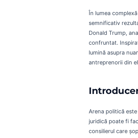
În lumea complexă a
semnificativ rezult
Donald Trump, anal
confruntat. Inspira
lumină asupra nuanțe
antreprenorii din el
Introducer
Arena politică este
juridică poate fi fa
consilierul care șo