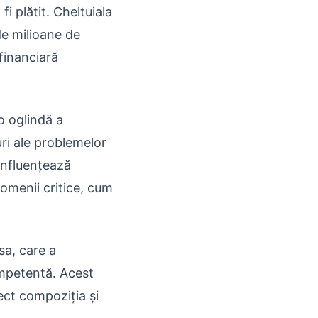
i plătit. Cheltuiala
de milioane de
financiară
o oglindă a
buri ale problemelor
influențează
domenii critice, cum
sa, care a
ompetentă. Acest
ect compoziția și