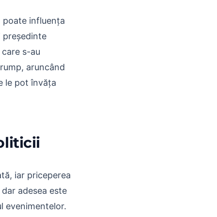
a poate influența
i președinte
 care s-au
i Trump, aruncând
e le pot învăța
iticii
tă, iar priceperea
i, dar adesea este
ul evenimentelor.