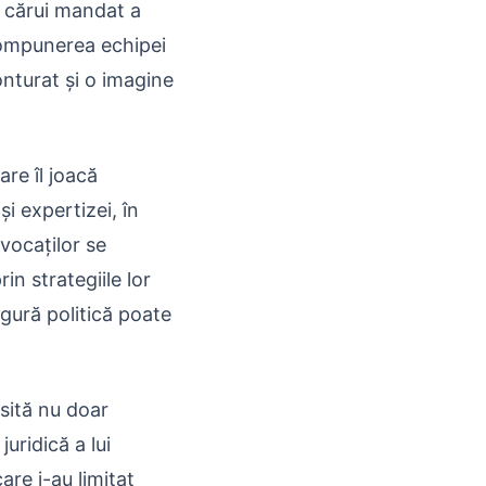
l cărui mandat a
 compunerea echipei
onturat și o imagine
are îl joacă
i expertizei, în
avocaților se
in strategiile lor
igură politică poate
sită nu doar
uridică a lui
re i-au limitat