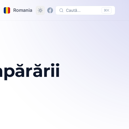
Romania
Caută...
⌘K
părării