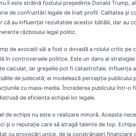
u îi este străină fostului președinte Donald Trump, a
rie de confruntări legale de înalt profil. Calitatea și
r că au influențat rezultatele acestor bătălii, dar au c
nerente războiului legal politic.
p de avocații săi a fost o dovadă a rolului critic pe c
 în controversele politice. Este un dans al strategiei ș
e calculat, iar greșelile pot fi catastrofale. Influența 
sălile de judecată; ei modelează percepția publicului pr
acțiunile cu mass-media. Încrederea publicului într-o f
istrusă de eficiența echipei lor legale.
el de echipe nu este o realizare minoră. Aceasta nece
ci și o reputație care să atragă talente de top. Echipa j
t cu provocări unice, de la constrângeri financiare ca