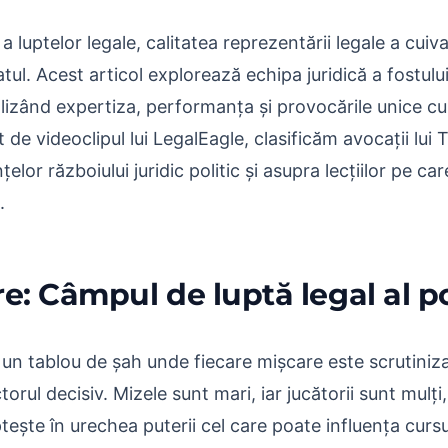
 luptelor legale, calitatea reprezentării legale a cuiv
atul. Acest articol explorează echipa juridică a fostulu
izând expertiza, performanța și provocările unice cu
t de videoclipul lui LegalEagle, clasificăm avocații lu
lor războiului juridic politic și asupra lecțiilor pe car
.
e: Câmpul de luptă legal al pol
 un tablou de șah unde fiecare mișcare este scrutiniza
ctorul decisiv. Mizele sunt mari, iar jucătorii sunt mulț
ptește în urechea puterii cel care poate influența curs