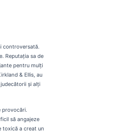
și controversată.
le. Reputația sa de
jante pentru mulți
rkland & Ellis, au
udecătorii și alți
e provocări.
ficil să angajeze
e toxică a creat un