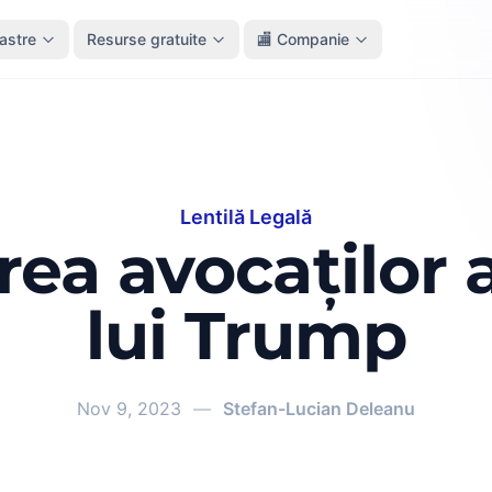
oastre
Resurse gratuite
🏬 Companie
Lentilă Legală
rea avocaților a
lui Trump
Nov 9, 2023
—
Stefan-Lucian Deleanu