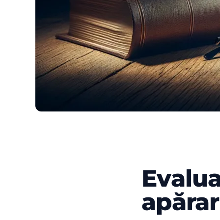
Evalua
Evaluarea avocaților 
apărar