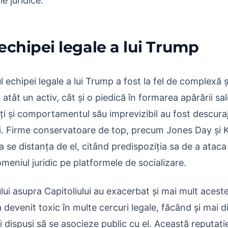
le juridice.
chipei legale a lui Trump
 echipei legale a lui Trump a fost la fel de complexă 
 atât un activ, cât și o piedică în formarea apărării sa
ți și comportamentul său imprevizibil au fost descura
i. Firme conservatoare de top, precum Jones Day și Ki
 se distanța de el, citând predispoziția sa de a ataca j
omeniul juridic pe platformele de socializare.
ui asupra Capitoliului au exacerbat și mai mult acest
 devenit toxic în multe cercuri legale, făcând și mai di
dispuși să se asocieze public cu el. Această reputați