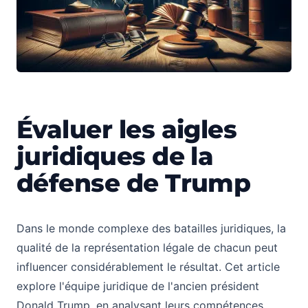
Évaluer les aigles
Évaluer les avocats de la défense de Trump
juridiques de la
défense de Trump
Dans le monde complexe des batailles juridiques, la
qualité de la représentation légale de chacun peut
influencer considérablement le résultat. Cet article
explore l'équipe juridique de l'ancien président
Donald Trump, en analysant leurs compétences,