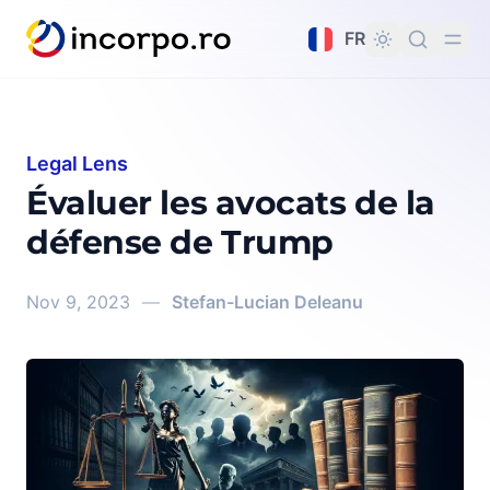
tenu principal
FR
Legal Lens
Évaluer les avocats de la
défense de Trump
Nov 9, 2023
—
Stefan-Lucian Deleanu