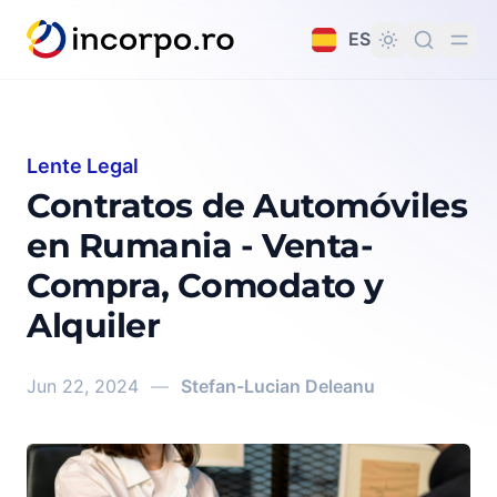
do principal
ES
Lente Legal
Contratos de Automóviles
en Rumania - Venta-
Compra, Comodato y
Alquiler
Jun 22, 2024
—
Stefan-Lucian Deleanu