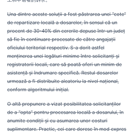
Una dintre aceste soluții a fost păstrarea unei "cote"
de repartizare locală a dosarelor, în sensul că un
procent de 30-40% din cererile depuse într-un județ
să fie în continuare procesate de către angajații
oficiului teritorial respectiv. S-a dorit astfel
menținerea unei legături minime între solicitanți și
registratorii locali, care să poată oferi un minim de
asistență și îndrumare specifică. Restul dosarelor
urmează a fi distribuite aleatoriu la nivel național,
conform algoritmului inițial.
O altă propunere a vizat posibilitatea solicitanților
de a "opta" pentru procesarea locală a dosarului, în
anumite condiții și cu asumarea unor costuri
suplimentare. Practic, cei care doresc în mod expres