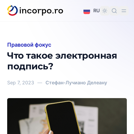
вному контенту
RU
Правовой фокус
Что такое электронная
подпись?
Sep 7, 2023
—
Стефан-Лучиано Делеану