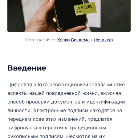
Фотография от
Келли Сиккема
/
Unsplash
Введение
Что такое электронная подпись?
Цифровая эпоха революционизировала многие
аспекты нашей повседневной жизни, включая
способ проверки документов и идентификации
личности. Электронные подписи находятся на
переднем крае этих изменений, предлагая
цифровую альтернативу традиционным
рукописным подписям. Несмотря на их