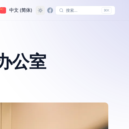
中文 (简体)
搜索...
⌘K
办公室