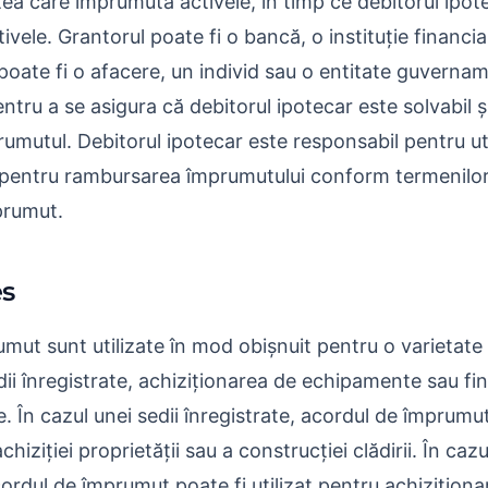
ea care împrumută activele, în timp ce debitorul ipot
vele. Grantorul poate fi o bancă, o instituție financia
poate fi o afacere, un individ sau o entitate guverna
ntru a se asigura că debitorul ipotecar este solvabil ș
mutul. Debitorul ipotecar este responsabil pentru util
 pentru rambursarea împrumutului conform termenilor ș
prumut.
s
mut sunt utilizate în mod obișnuit pentru o varietate
sedii înregistrate, achiziționarea de echipamente sau fi
e. În cazul unei sedii înregistrate, acordul de împrumut 
hiziției proprietății sau a construcției clădirii. În cazu
rdul de împrumut poate fi utilizat pentru achiziționa