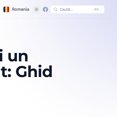
Romania
Caută...
⌘K
i un
t: Ghid