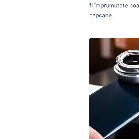
fi împrumutate poat
capcane.