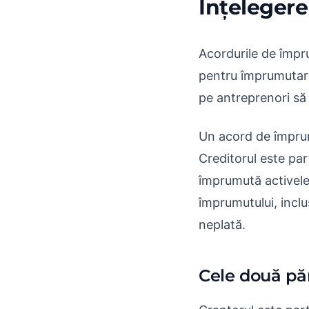
Înțeleger
Acordurile de împru
pentru împrumutarea
pe antreprenori să 
Un acord de împrumu
Creditorul este par
împrumută activele.
împrumutului, incl
neplată.
Cele două păr