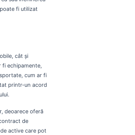
oate fi utilizat
bile, cât și
r fi echipamente,
nsportate, cum ar fi
utat printr-un acord
lui.
or, deoarece oferă
 contract de
r de active care pot