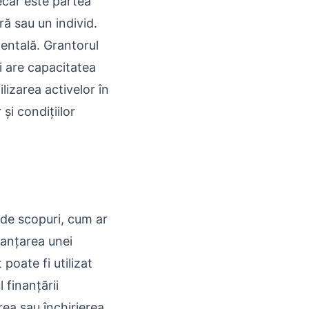
ecar este partea
ră sau un individ.
mentală. Grantorul
i are capacitatea
izarea activelor în
i condițiilor
 de scopuri, cum ar
nanțarea unei
poate fi utilizat
l finanțării
rea sau închirierea