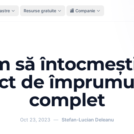
oastre
Resurse gratuite
🏬 Companie
 să întocmeșt
ct de împrumu
complet
Oct 23, 2023
—
Stefan-Lucian Deleanu