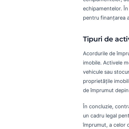
echipamentelor. În 
pentru finanțarea ac
Tipuri de act
Acordurile de împru
imobile. Activele m
vehicule sau stocur
proprietățile imobi
de împrumut depinde
În concluzie, contr
un cadru legal pen
împrumut, a celor d