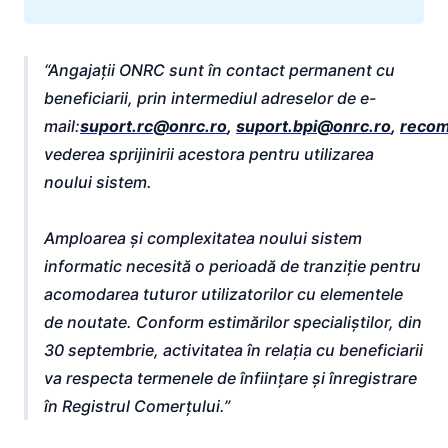
Angajații ONRC sunt în contact permanent cu
beneficiarii, prin intermediul adreselor de e-
mail:
suport.rc@onrc.ro
,
suport.bpi@onrc.ro
,
reco
vederea sprijinirii acestora pentru utilizarea
noului sistem.
Amploarea și complexitatea noului sistem
informatic necesită o perioadă de tranziție pentru
acomodarea tuturor utilizatorilor cu elementele
de noutate. Conform estimărilor specialiștilor, din
30 septembrie, activitatea în relația cu beneficiarii
va respecta termenele de înființare și înregistrare
în Registrul Comerțului.